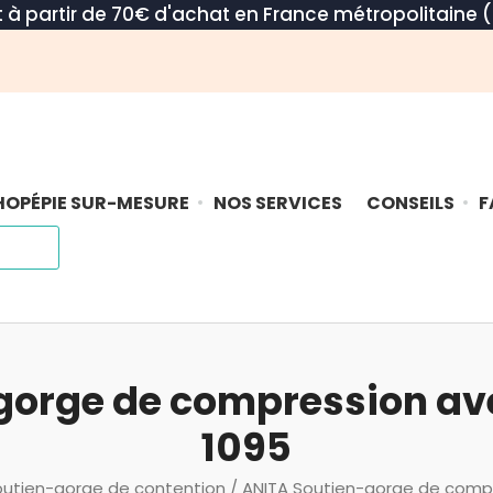
rt à partir de 70€ d'achat en France métropolitaine (
OPÉPIE SUR-MESURE
NOS SERVICES
CONSEILS
F
gorge de compression ave
1095
outien-gorge de contention
/ ANITA Soutien-gorge de compr