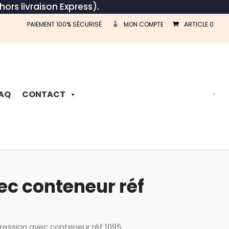
hors livraison Express).
PAIEMENT 100% SÉCURISÉ
MON COMPTE
ARTICLE 0
Recherche
de
produits
AQ
CONTACT
c conteneur réf
ession avec conteneur réf 1095