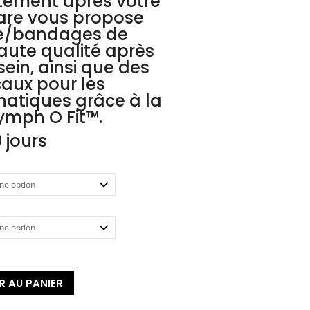
ctement après votre
care vous propose
ge/bandages de
ute qualité après
ein, ainsi que des
aux pour les
atiques grâce à la
ymph O Fit
™
.
 jours
R AU PANIER