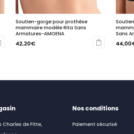
Soutien-gorge pour prothèse
Soutie
mammaire modèle Rita Sans
mammai
Armatures-AMOENA
Sans A
42,20
€
44,00
Ce
produi
a
plusieu
variati
Les
option
gasin
Nos conditions
peuve
être
s Charles de Fitte,
Paiement sécurisé
choisi