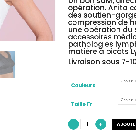
Un bon suivi, dire
opération. Anita 
des soutien-gor
compression de ha
une opération du s
accessoires médic
pathologies lymph
matière à picots L
Livraison sous 7-10
Couleurs
Taille Fr
quantité
-
+
AJOUTE
de
ANITA