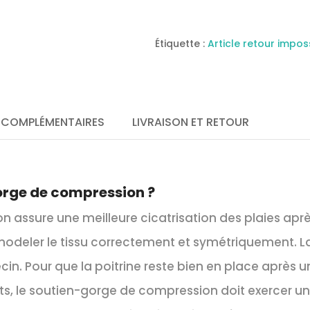
Soutien-
gorge
de
compression
Étiquette :
Article retour impos
avec
conteneur
réf
1095
 COMPLÉMENTAIRES
LIVRAISON ET RETOUR
orge de compression ?
 assure une meilleure cicatrisation des plaies ap
odeler le tissu correctement et symétriquement. La 
cin. Pour que la poitrine reste bien en place après 
ts, le soutien-gorge de compression doit exercer un