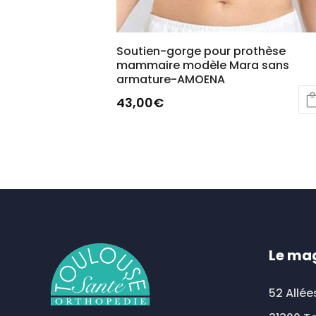
Soutien-gorge pour prothèse
mammaire modèle Mara sans
armature-AMOENA
43,00
€
Ce
produit
a
plusieurs
variations.
Les
options
Le ma
peuvent
être
52 Allée
choisies