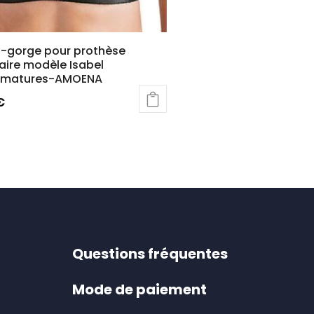
n-gorge pour prothèse
re modèle Isabel
rmatures-AMOENA
€
t
rs
ons.
s
Questions fréquentes
nt
Mode de paiement
es