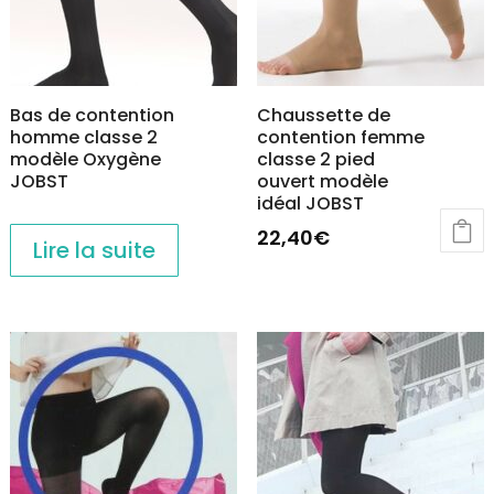
Bas de contention
Chaussette de
homme classe 2
contention femme
modèle Oxygène
classe 2 pied
JOBST
ouvert modèle
idéal JOBST
22,40
€
Lire la suite
Ce
produit
a
plusieurs
variations.
Les
options
peuvent