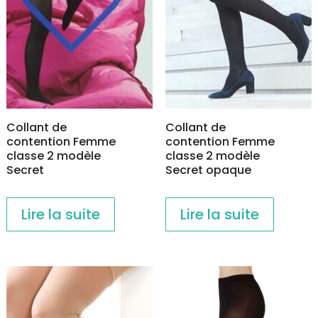
être
choisies
sur
la
page
du
produit
Collant de
Collant de
contention Femme
contention Femme
classe 2 modèle
classe 2 modèle
Secret
Secret opaque
Lire la suite
Lire la suite