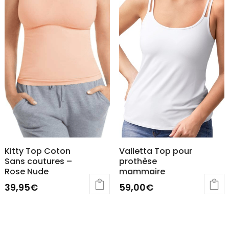
Kitty Top Coton
Valletta Top pour
Sans coutures –
prothèse
Rose Nude
mammaire
39,95
€
59,00
€
Ce
Ce
produit
produit
a
a