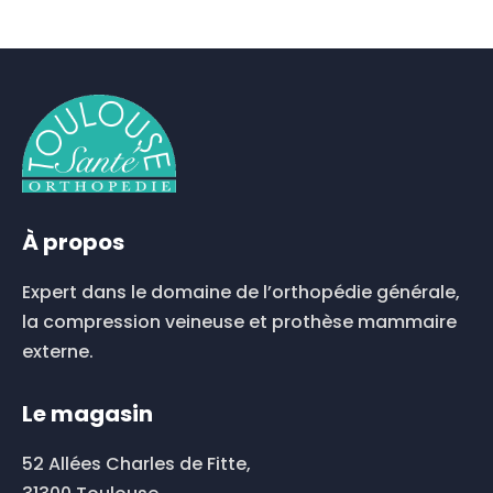
plusieurs
plusieurs
variations.
variations.
Les
Les
options
options
peuvent
peuvent
être
être
choisies
choisies
sur
sur
À propos
la
la
page
page
Expert dans le domaine de l’orthopédie générale,
du
du
la compression veineuse et prothèse mammaire
produit
produit
externe.
Le magasin
52 Allées Charles de Fitte,