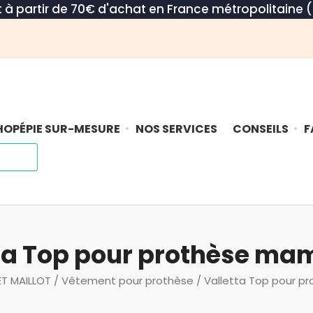
rt à partir de 70€ d'achat en France métropolitaine (
OPÉPIE SUR-MESURE
NOS SERVICES
CONSEILS
F
ta Top pour prothèse m
ET MAILLOT
/
Vêtement pour prothèse
/ Valletta Top pour 