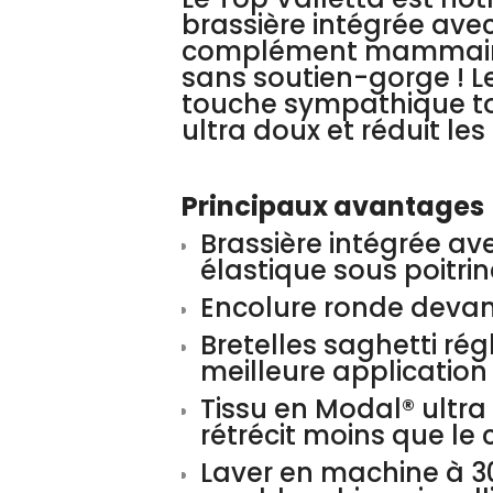
brassière intégrée ave
complément mammaire, 
sans soutien-gorge ! L
touche sympathique tou
ultra doux et réduit le
Principaux avantages
Brassière intégrée a
élastique sous poitr
Encolure ronde devan
Bretelles saghetti r
meilleure application
Tissu en Modal® ultra 
rétrécit moins que le
Laver en machine à 30