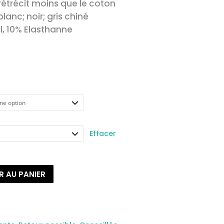
rétrécit moins que le coton
anc; noir; gris chiné
, 10% Elasthanne
Effacer
R AU PANIER