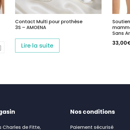
Contact Multi pour prothèse
Soutie
3S – AMOENA
mammai
Sans A
33,00
Lire la suite
Ce
produi
a
plusieu
variati
Les
option
peuve
gasin
Nos conditions
être
choisi
s Charles de Fitte,
Paiement sécurisé