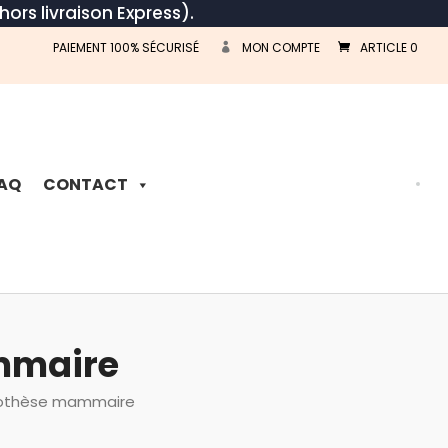
hors livraison Express).
PAIEMENT 100% SÉCURISÉ
MON COMPTE
ARTICLE 0
Recherche
de
produits
AQ
CONTACT
ammaire
prothèse mammaire