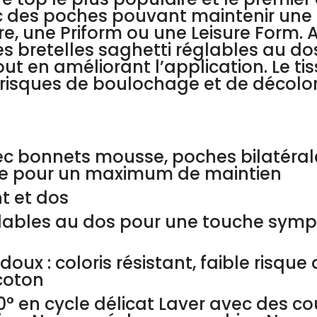
c des poches pouvant maintenir une 
une Priform ou une Leisure Form. A 
es bretelles saghetti réglables au d
t en améliorant l’application. Le ti
s risques de boulochage et de décolor
vec bonnets mousse, poches bilatéra
ine pour un maximum de maintien
t et dos
églables au dos pour une touche sym
doux : coloris résistant, faible risqu
 coton
° en cycle délicat Laver avec des cou