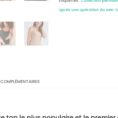
Étiquettes :
Collection perman
après une opération du sein. 
 COMPLÉMENTAIRES
re top le plus populaire et le premier