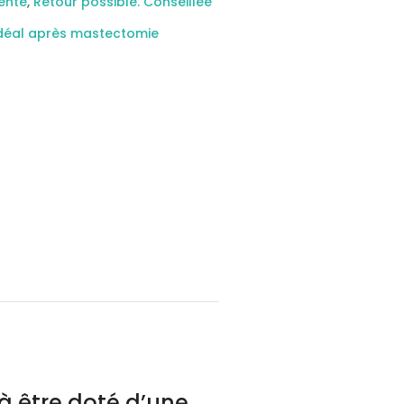
ente
,
Retour possible. Conseillée
Idéal après mastectomie
 à être doté d’une