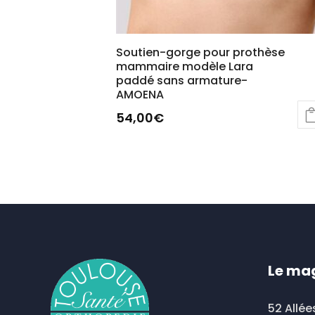
Soutien-gorge pour prothèse
mammaire modèle Lara
paddé sans armature-
AMOENA
54,00
€
Ce
produit
a
plusieurs
variations.
Les
options
Le ma
peuvent
être
52 Allée