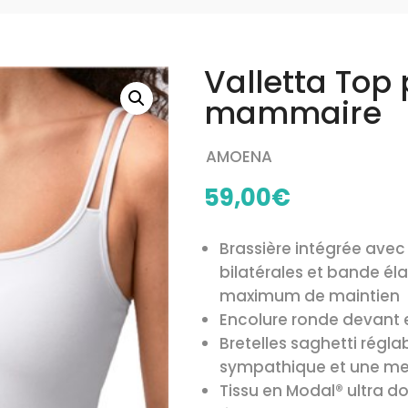
Valletta Top
mammaire
AMOENA
59,00
€
Brassière intégrée ave
bilatérales et bande éla
maximum de maintien
Encolure ronde devant 
Bretelles saghetti régl
sympathique et une mei
Tissu en Modal® ultra dou