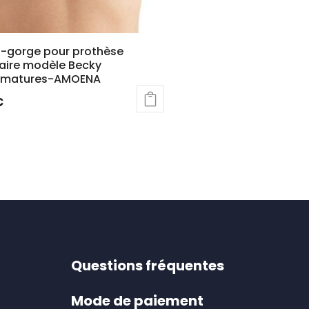
n-gorge pour prothèse
re modèle Becky
rmatures-AMOENA
€
t
rs
ons.
s
nt
Questions fréquentes
es
Mode de paiement