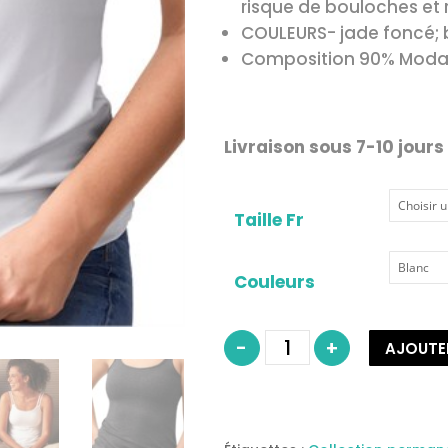
risque de bouloches et 
COULEURS- jade foncé; bl
Composition 90% Modal
Livraison sous 7-10 jours
Taille Fr
Couleurs
quantité
-
+
AJOUTE
de
Valletta
Top
pour
prothèse
mammaire