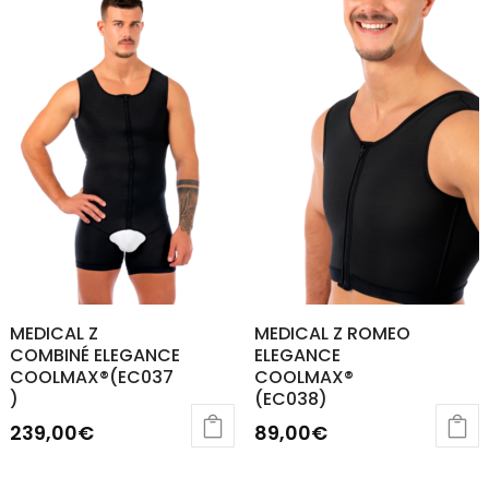
à
plusieurs
84,48€
variations.
Les
options
peuvent
être
choisies
sur
la
page
du
MEDICAL Z
MEDICAL Z ROMEO
produit
COMBINÉ ELEGANCE
ELEGANCE
COOLMAX®(EC037
COOLMAX®
)
(EC038)
239,00
€
89,00
€