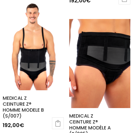
192,00
€
a
plusieurs
variations.
Les
options
peuvent
être
choisies
sur
la
page
du
MEDICAL Z
produit
CEINTURE Z®
HOMME MODELE B
(S/007)
MEDICAL Z
CEINTURE Z®
192,00
€
HOMME MODÈLE A