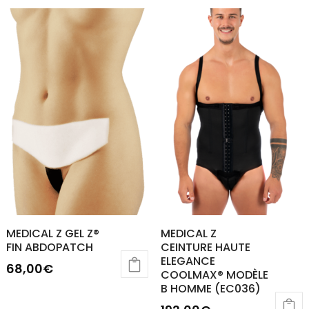
MEDICAL Z GEL Z®
MEDICAL Z
FIN ABDOPATCH
CEINTURE HAUTE
ELEGANCE
68,00
€
COOLMAX® MODÈLE
Ce
B HOMME (EC036)
produit