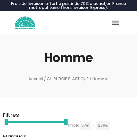
Frais de livraison offert à partir de 70€ d'achat en France
métropolitaine (hors livraison Express).
Recherche
de
produits
Homme
Accueil
/
CHIRURGIE PLASTIQUE
/ Homme
Filtres
Price:
57€
—
239€
Marques