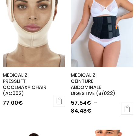
MEDICAL Z
MEDICAL Z
PRESSLIFT
CEINTURE
COOLMAX® CHAIR
ABDOMINALE
(AC002)
DIGESTIVE (S/022)
77,00
€
57,54
€
–
Plage
84,48
€
de
Ce
prix :
produit
57,54€
a