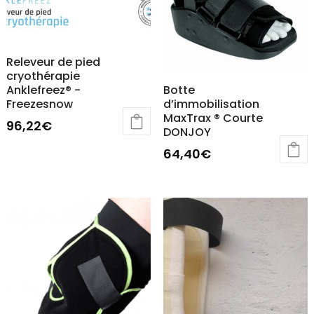
la
sur
page
la
du
page
Releveur de pied
produit
du
cryothérapie
Anklefreez® -
Botte
produit
Freezesnow
d’immobilisation
MaxTrax ® Courte
96,22
€
DONJOY
Ce
64,40
€
produit
Ce
a
produit
plusieurs
a
variations.
plusieurs
Les
variations.
options
Les
peuvent
options
être
peuvent
choisies