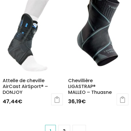
Attelle de cheville
Chevillière
AirCast AirSport® –
LIGASTRAP®
DONJOY
MALLEO – Thuasne
47,44
€
36,19
€
Ce
Ce
produit
produit
a
a