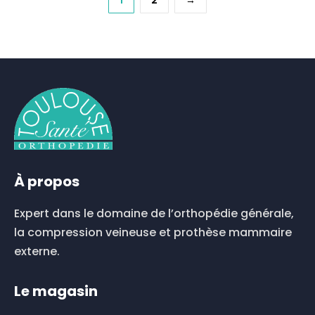
1
2
→
plusieurs
plusieurs
variations.
variations.
Les
Les
options
options
peuvent
peuvent
être
être
choisies
choisies
sur
sur
la
la
page
page
À propos
du
du
produit
produit
Expert dans le domaine de l’orthopédie générale,
la compression veineuse et prothèse mammaire
externe.
Le magasin