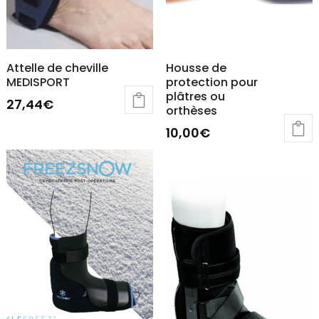
la
page
page
du
du
produit
Attelle de cheville
Housse de
produit
MEDISPORT
protection pour
plâtres ou
27,44
€
orthèses
Ce
10,00
€
produit
Ce
a
produit
plusieurs
a
variations.
plusieurs
Les
variations.
options
Les
peuvent
options
être
peuvent
choisies
être
sur
choisies