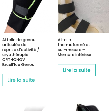
être
sur
choisies
la
sur
page
la
du
page
produit
du
Attelle de genou
Attelle
produit
articulée de
thermoformé et
reprise d’activité /
sur-mesure –
cryothérapie
Membre inférieur
ORTHONOV
Excell’Ice Genou
Lire la suite
Lire la suite