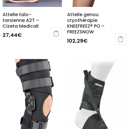
Attelle talo-
Attelle genou
tarsienne A2T –
cryothérapie
Cizeta Medicali
KNEEFREEZ® PO –
FREEZSNOW
27,44
€
102,29
€
Ce
produit
a
plusieurs
variations.
Les
options
peuvent
être
choisies
sur
la