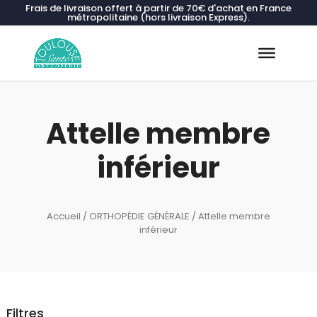
Frais de livraison offert à partir de 70€ d'achat en France
métropolitaine (hors livraison Express).
Recherche
de
produits
Attelle membre
inférieur
Accueil
/
ORTHOPÉDIE GÉNÉRALE
/ Attelle membre
inférieur
Filtres