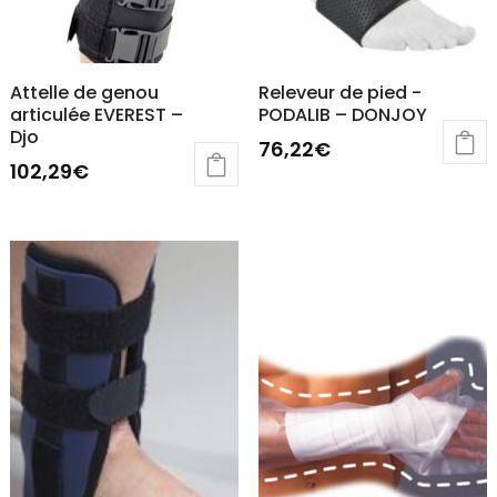
page
du
produit
Attelle de genou
Releveur de pied -
articulée EVEREST –
PODALIB – DONJOY
Djo
76,22
€
102,29
€
Ce
Ce
produit
produit
a
a
plusieurs
plusieurs
variations.
variations.
Les
Les
options
options
peuvent
peuvent
être
être
choisies
choisies
sur
sur
la