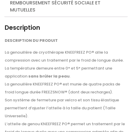
REMBOURSEMENT SÉCURITÉ SOCIALE ET
MUTUELLES
Description
DESCRIPTION
DU
PRODUIT
La genouillère de cryothérapie
KNEEFREEZ
PO
® allie la
compression avec un traitement par le froid de longue durée.
La température demeure entre 0° et 5° permettant une
application
sans brûler la peau
.
La genouillère
KNEEFREEZ
PO
® est munie de quatre packs de
froid longue durée
FREEZSNOW
® (dont deux recharges).
Son système de fermeture par velcro et son tissu élastique
permettent d’ajuster l’attelle à la taille du patient (Taille
Universelle).
L’attelle de genou
KNEEFREEZ
PO
® permet un traitement par le
froid de longue durée avec une compression adaptée afin de