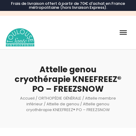
Frais de livraison offert à partir de 70€ d'achat en France
métropolitaine (hors livraison Express).
Recherche
de
produits
Attelle genou
cryothérapie KNEEFREEZ®
PO – FREEZSNOW
Accueil
/
ORTHOPÉDIE GÉNÉRALE
/
Attelle membre
inférieur
/
Attelle de genou
/ Attelle genou
cryothérapie KNEEFREEZ® PO – FREEZSNOW