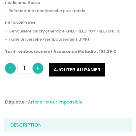
médicamenteuse.
– Rééducation fonctionnelle plus rapide.
PRESCRIPTION
– Genouillère de cryothérapie
KNEEFREEZ
PO
®
FREEZSNOW
.
– Taille Universelle (remboursement
LPPR
).
Tarif remboursement Assurance Maladie : 102.29 €
quantité
-
+
de
AJOUTER AU PANIER
Attelle
genou
cryothérapie
KNEEFREEZ®
PO
–
FREEZSNOW
Étiquette :
Article retour impossible
DESCRIPTION