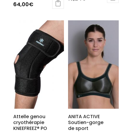
64,00
€
Ce
Ce
produit
produit
a
a
plusieurs
plusieurs
variations.
variations.
Les
Les
options
options
peuvent
peuvent
être
être
choisies
choisies
sur
sur
la
la
page
page
du
du
produit
produit
Attelle genou
ANITA ACTIVE
cryothérapie
Soutien-gorge
KNEEFREEZ® PO
de sport