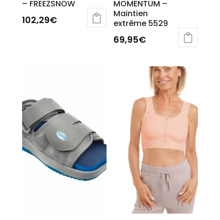
– FREEZSNOW
MOMENTUM –
Maintien
102,29
€
extrême 5529
69,95
€
Ce
produit
a
plusieurs
variations.
Les
options
peuvent
être
choisies
sur
la
page
du
produit