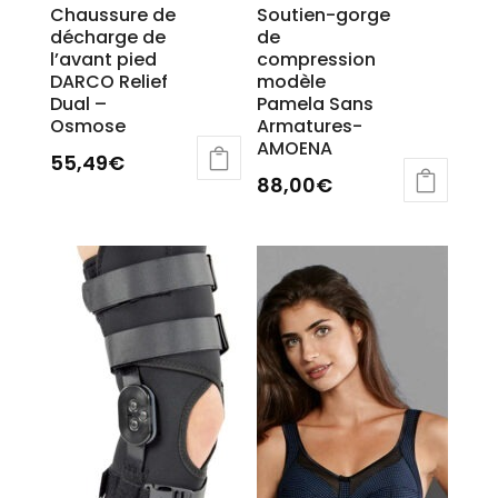
Chaussure de
Soutien-gorge
décharge de
de
l’avant pied
compression
DARCO Relief
modèle
Dual –
Pamela Sans
Osmose
Armatures-
AMOENA
55,49
€
88,00
€
Ce
Ce
produit
produit
a
a
plusieurs
plusieurs
variations.
variations.
Les
Les
options
options
peuvent
peuvent
être
être
choisies
choisies
sur
sur
la
la
page