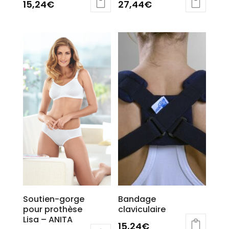
15,24
€
27,44
€
Ce
Ce
produit
produit
a
a
plusieurs
plusieurs
variations.
variations.
Les
Les
options
options
peuvent
peuvent
être
être
choisies
choisies
sur
sur
la
la
page
page
du
du
produit
produit
Soutien-gorge
Bandage
pour prothèse
claviculaire
Lisa – ANITA
15,24
€