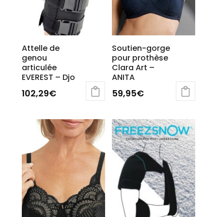
page
du
du
produit
produit
Attelle de
Soutien-gorge
genou
pour prothèse
articulée
Clara Art –
EVEREST – Djo
ANITA
102,29
€
59,95
€
Ce
Ce
produit
produit
a
a
plusieurs
plusieurs
variations.
variations.
Les
Les
options
options
peuvent
peuvent
être
être
choisies
choisies
sur
sur