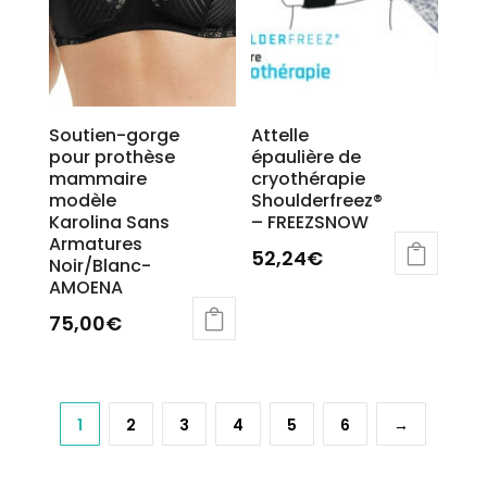
la
la
page
page
du
du
produit
produit
Soutien-gorge
Attelle
pour prothèse
épaulière de
mammaire
cryothérapie
modèle
Shoulderfreez®
Karolina Sans
– FREEZSNOW
Armatures
52,24
€
Noir/Blanc-
AMOENA
75,00
€
1
2
3
4
5
6
→