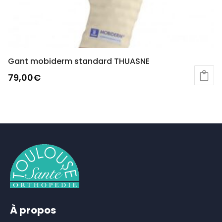
Gant mobiderm standard THUASNE
79,00
€
Ce
produit
a
plusieurs
variations.
Les
options
peuvent
être
choisies
sur
À propos
la
page