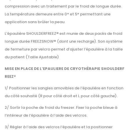
compression avec un traitement par le froid de longue durée.
La température demeure entre 0° et 5° permettant une
application sans brûler la peau.
L’épaulière
SHOULDERFREEZ
® est munie de deux packs de froid
longue durée
FREEZSNOW
® (dont une recharge). Son système
de fermeture par velcro permet d’ajuster l’épaulière à la taille
du patient (Taille Ajustable)
MISE
EN
PLACE
DE
L’
EPAULIERE
DE
CRYOTHÉRAPIE
SHOULDERF
REEZ
®
1/ Positionner les sangles amovibles de l’épaulière en fonction
du côté souhaité (R pour côté droit et L pour côté gauche).
2/ Sortir la poche de froid du freezer. Fixer la poche bleue à
l’intérieur de l’épaulière à l’aide des velcros.
3/ Régler à l’aide des velcros l’épaulière et la positionner