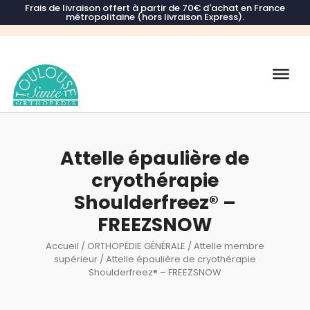
Frais de livraison offert à partir de 70€ d'achat en France
métropolitaine (hors livraison Express).
Recherche
de
produits
Attelle épaulière de
cryothérapie
Shoulderfreez® –
FREEZSNOW
Accueil
/
ORTHOPÉDIE GÉNÉRALE
/
Attelle membre
supérieur
/ Attelle épaulière de cryothérapie
Shoulderfreez® – FREEZSNOW