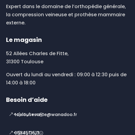
du
Expert dans le domaine de l’orthopédie générale,
produit
la compression veineuse et prothèse mammaire
externe.
Le magasin
52 Allées Charles de Fitte,
31300 Toulouse
Ouvert du lundi au vendredi : 09:00 à 12:30 puis de
14:00 à 18:00
Besoin d’aide
toulousesante@wanadoo.fr
0534513513