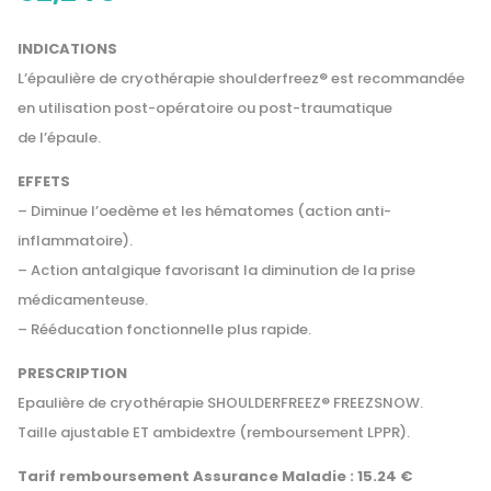
INDICATIONS
L’épaulière de cryothérapie shoulderfreez® est recommandée
en utilisation post-opératoire ou post-traumatique
de l’épaule.
EFFETS
– Diminue l’oedème et les hématomes (action anti-
inflammatoire).
– Action antalgique favorisant la diminution de la prise
médicamenteuse.
– Rééducation fonctionnelle plus rapide.
PRESCRIPTION
Epaulière de cryothérapie
SHOULDER
FREEZ
®
FREEZSNOW
.
Taille ajustable
ET
ambidextre (remboursement
LPPR
).
Tarif remboursement Assurance Maladie : 15.24 €