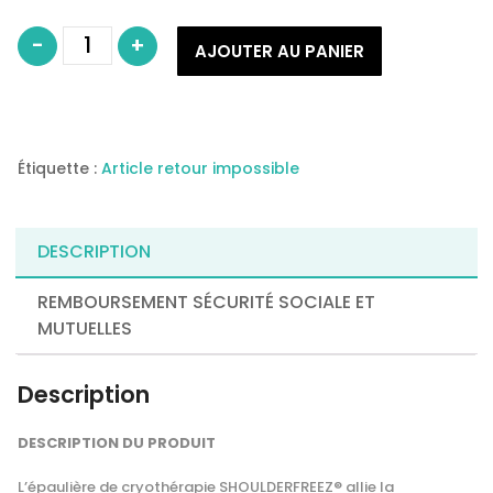
quantité
-
+
de
AJOUTER AU PANIER
Attelle
épaulière
de
cryothérapie
Shoulderfreez®
–
FREEZSNOW
Étiquette :
Article retour impossible
DESCRIPTION
REMBOURSEMENT SÉCURITÉ SOCIALE ET
MUTUELLES
Description
DESCRIPTION
DU
PRODUIT
L’épaulière de cryothérapie
SHOULDERFREEZ
® allie la