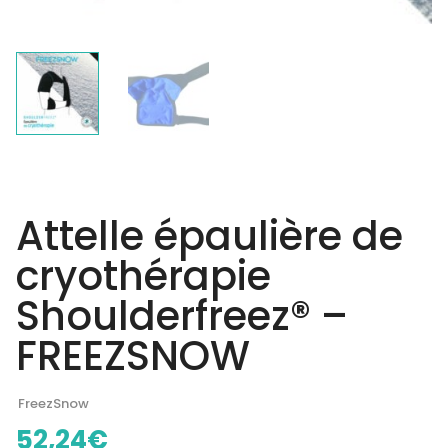
Attelle épaulière de
cryothérapie
Shoulderfreez® –
FREEZSNOW
FreezSnow
52,24
€