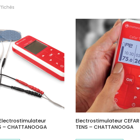
Trié
ffichés
par
popularité
lectrostimulateur
Electrostimulateur CEFAR
NS – CHATTANOOGA
TENS – CHATTANOOGA