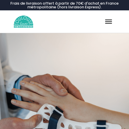
Frais de livraison offert à partir de 70€ d'achat en France
métropolitaine (hors livraison Express).
Recherche
de
produits