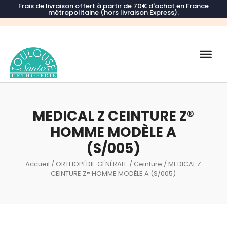
Frais de livraison offert à partir de 70€ d'achat en France
métropolitaine (hors livraison Express).
Recherche
de
produits
MEDICAL Z CEINTURE Z®
HOMME MODÈLE A
(S/005)
Accueil
/
ORTHOPÉDIE GÉNÉRALE
/
Ceinture
/ MEDICAL Z
CEINTURE Z® HOMME MODÈLE A (S/005)