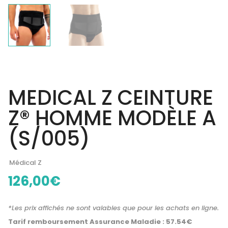
MEDICAL Z CEINTURE
Z® HOMME MODÈLE A
(S/005)
Médical Z
126,00
€
*Les prix affichés ne sont valables que pour les achats en ligne.
Tarif remboursement Assurance Maladie : 57.54€