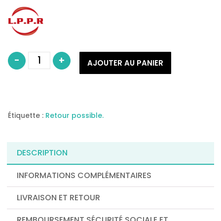
quantité
-
+
de
AJOUTER AU PANIER
MEDICAL
Z
CEINTURE
Z®
HOMME
MODÈLE
A
(S/005)
Étiquette :
Retour possible.
DESCRIPTION
INFORMATIONS COMPLÉMENTAIRES
LIVRAISON ET RETOUR
REMBOURSEMENT SÉCURITÉ SOCIALE ET