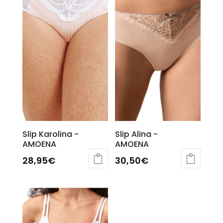
Slip Karolina -
Slip Alina -
AMOENA
AMOENA
28,95
€
30,50
€
Ce
Ce
produit
produit
a
a
plusieurs
plusieurs
variations.
variations.