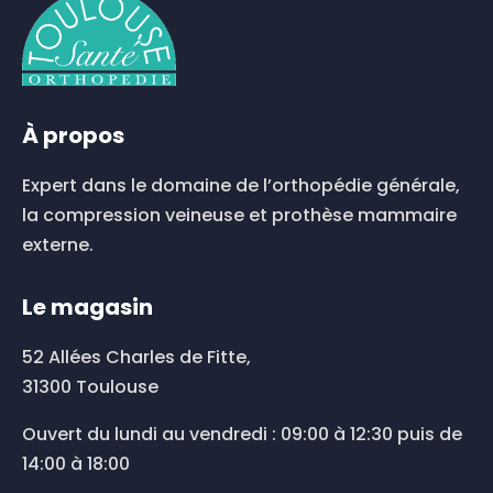
Les
options
peuvent
être
choisies
À propos
sur
la
Expert dans le domaine de l’orthopédie générale,
page
du
la compression veineuse et prothèse mammaire
produit
externe.
Le magasin
52 Allées Charles de Fitte,
31300 Toulouse
Ouvert du lundi au vendredi : 09:00 à 12:30 puis de
14:00 à 18:00