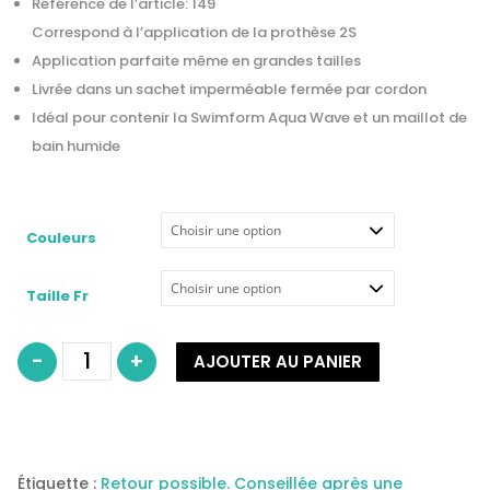
Référence de l’article: 149
Correspond à l’application de la prothèse 2S
Application parfaite même en grandes tailles
Livrée dans un sachet imperméable fermée par cordon
Idéal pour contenir la Swimform Aqua Wave et un maillot de
bain humide
Couleurs
Taille Fr
quantité
-
+
AJOUTER AU PANIER
de
Prothèse
mammaire
AMOENA
Swimform
Aqua
Wave
Étiquette :
Retour possible. Conseillée après une