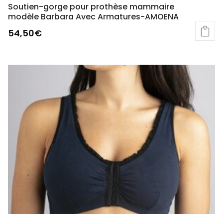
Soutien-gorge pour prothèse mammaire
modèle Barbara Avec Armatures-AMOENA
54,50
€
Ce
produit
a
plusieurs
variations.
Les
options
peuvent
être
choisies
sur
la
page
du
produit