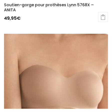
Soutien-gorge pour prothèses Lynn 5768X –
ANITA
49,95
€
Ce
produit
a
plusieurs
variations.
Les
options
peuvent
être
choisies
sur
la
page
du
produit