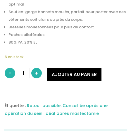
optimal
Soutien-gorge bonnets moulés, parfait pour porter avec des
vêtements soit clairs ou prés du corps.
Bretelles molletonnées pour plus de confort
Poches bilatérales
80% PA, 20% EL
6 en stock
quantité
-
+
de
AJOUTER AU PANIER
Soutien-
gorge
pour
prothèse
mammaire
modèle
Mona
Sans
Étiquette :
Retour possible. Conseillée après une
Armatures-
AMOENA
opération du sein. Idéal après mastectomie