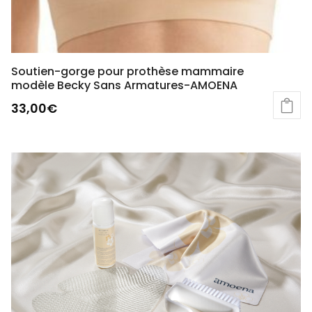
Soutien-gorge pour prothèse mammaire
modèle Becky Sans Armatures-AMOENA
33,00
€
Ce
produit
a
plusieurs
variations.
Les
options
peuvent
être
choisies
sur
la
page