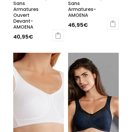
Sans
Sans
Armatures
Armatures-
Ouvert
AMOENA
Devant-
46,95
€
AMOENA
40,95
€
Ce
produit
a
plusieurs
variations.
Les
options
peuvent
être
choisies
sur
la
page
du