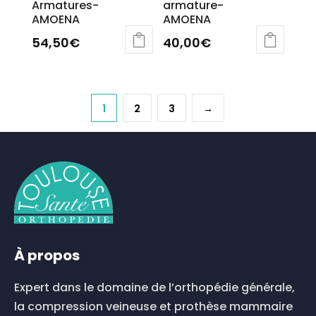
Armatures-
armature-
AMOENA
AMOENA
54,50
€
40,00
€
Ce
Ce
produit
produit
a
a
plusieurs
plusieurs
1
2
3
→
variations.
variations.
Les
Les
options
options
peuvent
peuvent
être
être
choisies
choisies
sur
sur
la
la
page
page
À propos
du
du
produit
produit
Expert dans le domaine de l’orthopédie générale,
la compression veineuse et prothèse mammaire