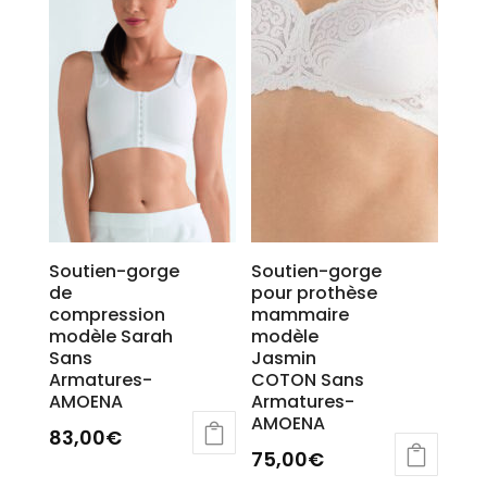
options
peuvent
être
choisies
sur
la
page
du
produit
Soutien-gorge
Soutien-gorge
de
pour prothèse
compression
mammaire
modèle Sarah
modèle
Sans
Jasmin
Armatures-
COTON Sans
AMOENA
Armatures-
AMOENA
83,00
€
75,00
€
Ce