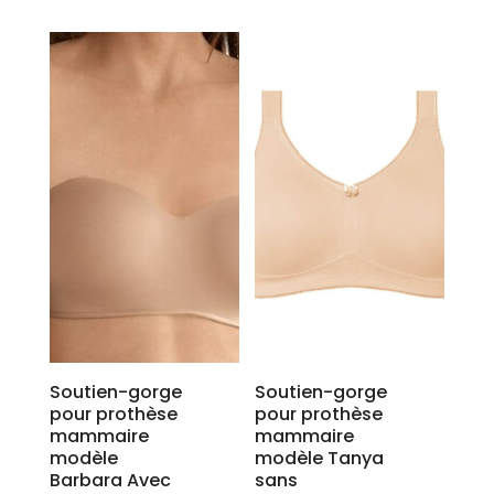
produit
a
plusieurs
variations.
Les
options
peuvent
être
choisies
sur
la
page
du
produit
Soutien-gorge
Soutien-gorge
pour prothèse
pour prothèse
mammaire
mammaire
modèle
modèle Tanya
Barbara Avec
sans