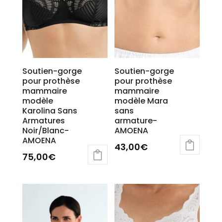
du
produit
Soutien-gorge
Soutien-gorge
pour prothèse
pour prothèse
mammaire
mammaire
modèle
modèle Mara
Karolina Sans
sans
Armatures
armature-
Noir/Blanc-
AMOENA
AMOENA
43,00
€
75,00
€
Ce
produit
a
plusieurs
variations.
Les