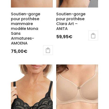
produit
Soutien-gorge
Soutien-gorge
pour prothèse
pour prothèse
mammaire
Clara Art –
modèle Mona
ANITA
Sans
59,95
€
Armatures-
AMOENA
Ce
produit
75,00
€
a
plusieurs
variations.
Les
options
peuvent
être
choisies
sur
la
page