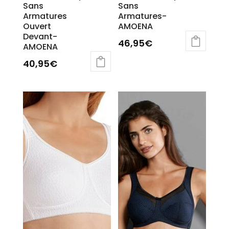
Sans
Sans
Armatures
Armatures-
Ouvert
AMOENA
Devant-
46,95
€
AMOENA
40,95
€
Ce
produit
a
plusieurs
variations.
Les
options
peuvent
être
choisies
sur
la
page
du