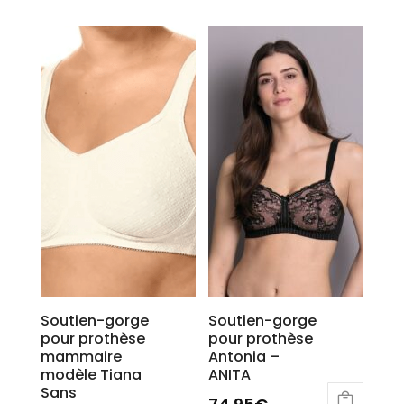
produit
produit
a
a
plusieurs
plusieurs
variations.
variations.
Les
Les
options
options
peuvent
peuvent
être
être
choisies
choisies
sur
sur
la
la
page
page
du
du
produit
produit
Soutien-gorge
Soutien-gorge
pour prothèse
pour prothèse
mammaire
Antonia –
modèle Tiana
ANITA
Sans