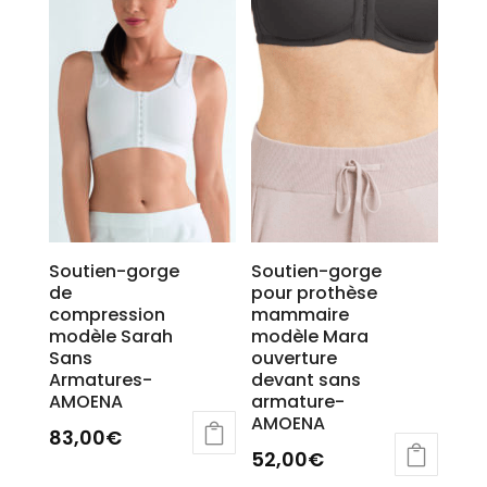
options
peuvent
être
choisies
sur
la
page
du
produit
Soutien-gorge
Soutien-gorge
de
pour prothèse
compression
mammaire
modèle Sarah
modèle Mara
Sans
ouverture
Armatures-
devant sans
AMOENA
armature-
AMOENA
83,00
€
52,00
€
Ce
Ce