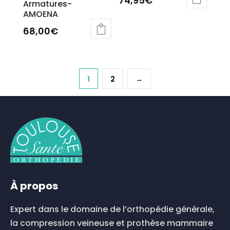
74,95
€
Armatures-
AMOENA
Ce
produit
68,00
€
a
plusieurs
variations.
Les
1
2
→
options
peuvent
être
choisies
sur
la
page
du
produit
À propos
Expert dans le domaine de l’orthopédie générale,
la compression veineuse et prothèse mammaire