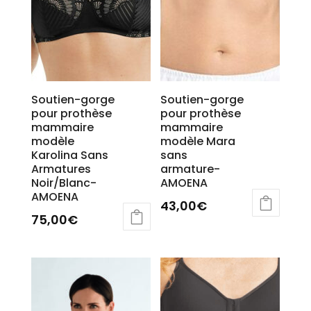
du
produit
Soutien-gorge
Soutien-gorge
pour prothèse
pour prothèse
mammaire
mammaire
modèle
modèle Mara
Karolina Sans
sans
Armatures
armature-
Noir/Blanc-
AMOENA
AMOENA
43,00
€
75,00
€
Ce
produit
a
plusieurs
variations.
Les