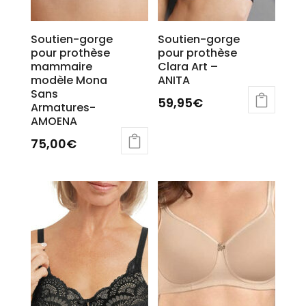
produit
Soutien-gorge
Soutien-gorge
pour prothèse
pour prothèse
mammaire
Clara Art –
modèle Mona
ANITA
Sans
59,95
€
Armatures-
AMOENA
Ce
produit
75,00
€
a
plusieurs
variations.
Les
options
peuvent
être
choisies
sur
la
page