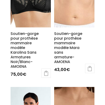
du
produit
Soutien-gorge
Soutien-gorge
pour prothèse
pour prothèse
mammaire
mammaire
modèle
modèle Mara
Karolina Sans
sans
Armatures
armature-
Noir/Blanc-
AMOENA
AMOENA
43,00
€
75,00
€
Ce
produit
a
plusieurs
variations.
Les