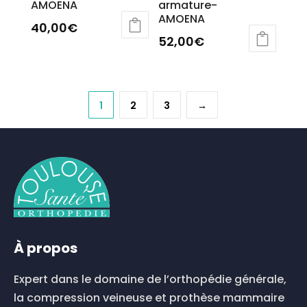
AMOENA
armature-
AMOENA
40,00
€
52,00
€
Ce
Ce
produit
produit
a
a
plusieurs
plusieurs
1
2
3
→
variations.
variations.
Les
Les
options
options
peuvent
peuvent
être
être
choisies
choisies
sur
sur
la
la
page
page
du
À propos
du
produit
produit
Expert dans le domaine de l’orthopédie générale,
la compression veineuse et prothèse mammaire