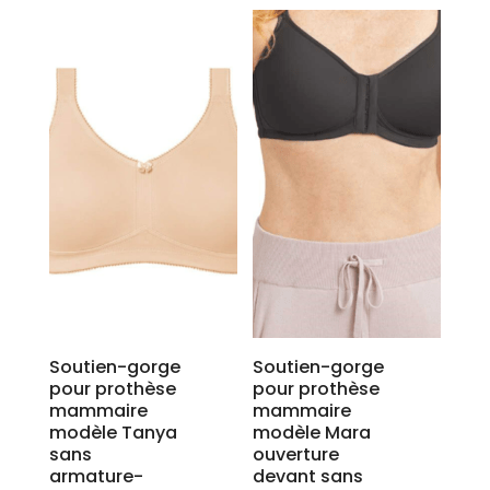
produit
produit
a
a
plusieurs
plusieurs
variations.
variations.
Les
Les
options
options
peuvent
peuvent
être
être
choisies
choisies
sur
sur
la
la
page
page
du
du
produit
produit
Soutien-gorge
Soutien-gorge
pour prothèse
pour prothèse
mammaire
mammaire
modèle Tanya
modèle Mara
sans
ouverture
armature-
devant sans