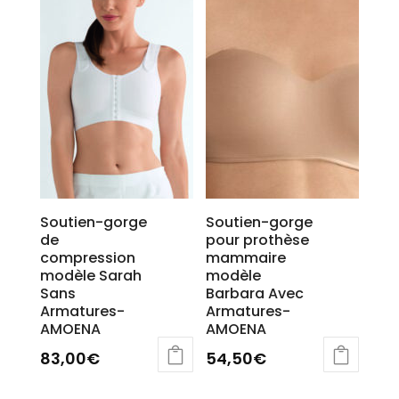
options
peuvent
être
choisies
sur
la
page
du
produit
Soutien-gorge
Soutien-gorge
de
pour prothèse
compression
mammaire
modèle Sarah
modèle
Sans
Barbara Avec
Armatures-
Armatures-
AMOENA
AMOENA
83,00
€
54,50
€
Ce
Ce