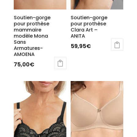
produit
Soutien-gorge
Soutien-gorge
pour prothèse
pour prothèse
mammaire
Clara Art –
modèle Mona
ANITA
Sans
59,95
€
Armatures-
AMOENA
Ce
produit
75,00
€
a
plusieurs
variations.
Les
options
peuvent
être
choisies
sur
la
page