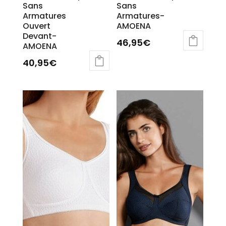
Sans
Sans
Armatures
Armatures-
Ouvert
AMOENA
Devant-
46,95
€
AMOENA
40,95
€
Ce
produit
a
plusieurs
variations.
Les
options
peuvent
être
choisies
sur
la
page
du