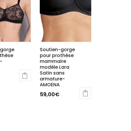
t
peuvent
être
choisies
sur
la
page
du
-gorge
Soutien-gorge
othèse
pour prothèse
produit
–
mammaire
modèle Lara
Satin sans
armature-
AMOENA
59,00
€
Ce
s
produit
ns.
a
plusieurs