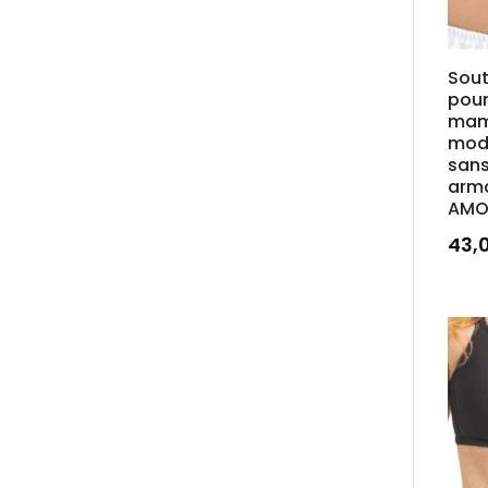
Sou
pour
mam
mod
san
arm
AMO
43,
Ce
prod
a
plus
vari
Les
opt