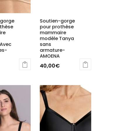
-gorge
Soutien-gorge
othèse
pour prothèse
re
mammaire
modèle Tanya
 Avec
sans
es-
armature-
AMOENA
40,00
€
Ce
produit
a
s
plusieurs
ns.
variations.
Les
options