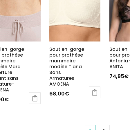
vent
peuven
être
sies
choisies
sur
la
e
page
du
tien-gorge
Soutien-gorge
Soutien
 prothèse
pour prothèse
pour pr
uit
produit
maire
mammaire
Antonia 
èle Mara
modèle Tiana
ANITA
rture
Sans
74,95
€
nt sans
Armatures-
ature-
AMOENA
Ce
ENA
produit
68,00
€
00
€
a
plusieur
uit
variatio
Les