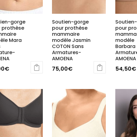
tien-gorge
Soutien-gorge
Soutien
 prothèse
pour prothèse
pour pr
maire
mammaire
mammai
èle Mara
modèle Jasmin
modèle
s
COTON Sans
Barbara
ature-
Armatures-
Armatur
ENA
AMOENA
AMOENA
00
€
75,00
€
54,50
€
Ce
uit
produit
a
ieurs
plusieur
ations.
variatio
Les
ions
options