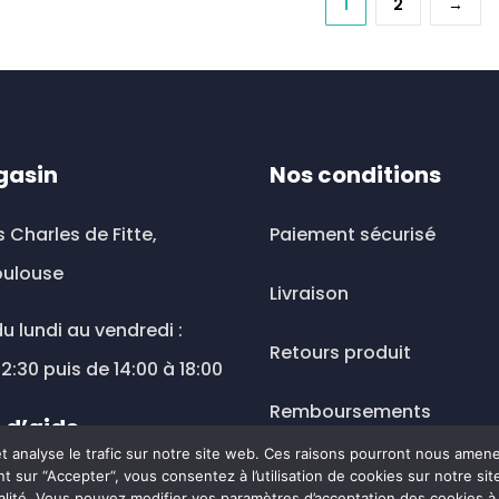
1
2
→
ieurs
options
ations.
peuven
être
ions
choisies
vent
sur
la
gasin
Nos conditions
sies
page
du
s Charles de Fitte,
Paiement sécurisé
produit
oulouse
e
Livraison
u lundi au vendredi :
uit
Retours produit
12:30 puis de 14:00 à 18:00
Remboursements
 d’aide
 et analyse le trafic sur notre site web. Ces raisons pourront nous amen
Mentions légales
t sur “Accepter“, vous consentez à l’utilisation de cookies sur notre s
ousesante@wanadoo.fr
alité. Vous pouvez modifier vos paramètres d’acceptation des cookies 