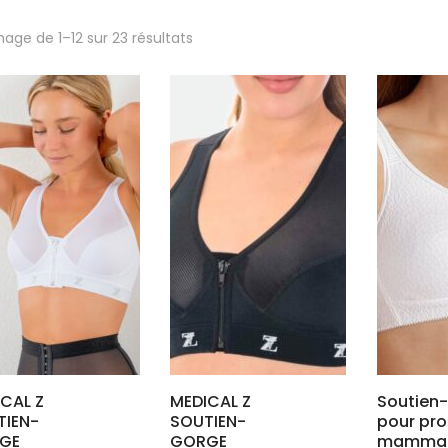
Trié
hage de 1–12 sur 23 résultats
par
popularité
CAL Z
MEDICAL Z
Soutien
TIEN-
SOUTIEN-
pour pr
GE
GORGE
mammai