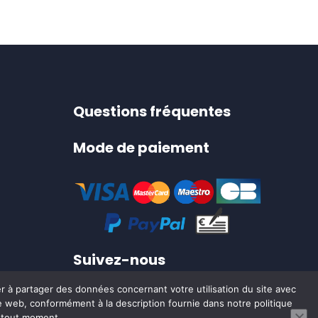
variations.
t
Les
options
peuvent
être
choisies
Questions fréquentes
sur
Mode de paiement
la
page
du
produit
Suivez-nous
er à partager des données concernant votre utilisation du site avec
ite web, conformément à la description fournie dans notre politique
0
à tout moment.