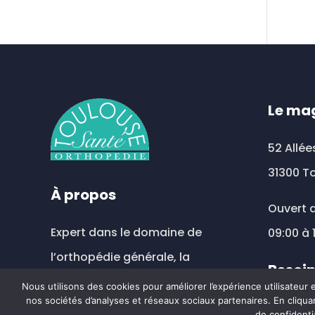
plus
vari
Les
opt
peu
être
Le ma
choi
sur
52 Allée
la
31300 T
pag
À propos
du
Ouvert d
prod
Expert dans le domaine de
09:00 à 
l’orthopédie générale, la
Besoin
compression veineuse et
Nous utilisons des cookies pour améliorer l’expérience utilisateur
nos sociétés d’analyses et réseaux sociaux partenaires. En cliquan
prothèse mammaire externe.
toul
de confidenti