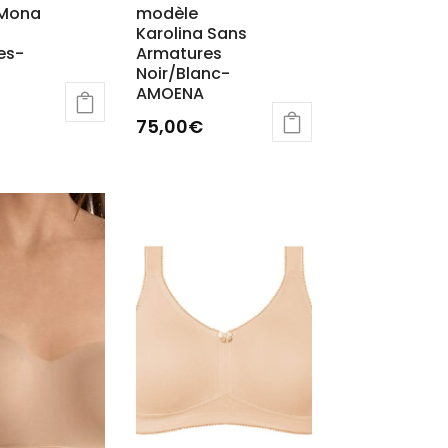
 Mona
modèle
Karolina Sans
es-
Armatures
Noir/Blanc-
AMOENA
75,00
€