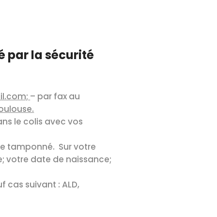
 par la sécurité
il.com;
– par fax au
Toulouse.
s le colis avec vos
nce tamponné. Sur votre
e; votre date de naissance;
f cas suivant : ALD,