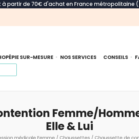
rt à partir de 70€ d'achat en France métropolitaine (
OPÉPIE SUR-MESURE
NOS SERVICES
CONSEILS
F
contention Femme/Homme 
Elle & Lui
ssion médicale Femme
/
Chaussettes
/ Chaussette de co