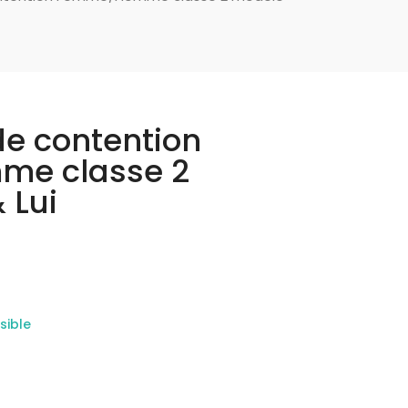
e contention
e classe 2
 Lui
sible