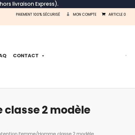
hors livraison Express).
PAIEMENT 100% SÉCURISÉ
MON COMPTE
ARTICLE 0
Recherche
de
produits
AQ
CONTACT
classe 2 modèle
ntention Femme/Homme classe 2 modèle