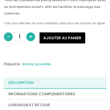
Tous les modèles de panty
Medical
Z sont fabriqués avec
un entrejambe ouvert, afin de faciliter le passage aux
toilettes
*Les prix affichés ne sont valables que pour les achats en ligne.
quantité
-
+
de
AJOUTER AU PANIER
MEDICAL
Z
SHORT
LIPO-
PANTY®
ELEGANCE
COOLMAX®
(EC006)
Étiquette :
Retour possible.
DESCRIPTION
INFORMATIONS COMPLÉMENTAIRES
LIVRAISON ET RETOUR