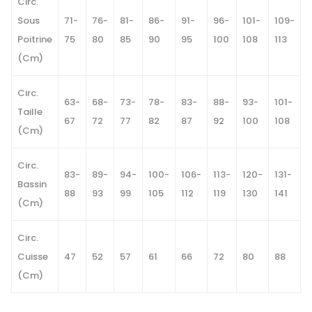
Circ.
Sous
71-
76-
81-
86-
91-
96-
101-
109-
Poitrine
75
80
85
90
95
100
108
113
(Cm)
Circ.
63-
68-
73-
78-
83-
88-
93-
101-
Taille
67
72
77
82
87
92
100
108
(Cm)
Circ.
83-
89-
94-
100-
106-
113-
120-
131-
Bassin
88
93
99
105
112
119
130
141
(Cm)
Circ.
Cuisse
47
52
57
61
66
72
80
88
(Cm)