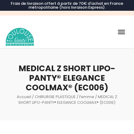
Frais de livraison offert à partir de 70€ d'achat en France
métropolitaine (hors livraison Express).
Recherche
de
produits
MEDICAL Z SHORT LIPO-
PANTY® ELEGANCE
COOLMAX® (EC006)
Accueil
/
CHIRURGIE PLASTIQUE
/
Femme
/ MEDICAL Z
SHORT LIPO-PANTY® ELEGANCE COOLMAX® (EC006)