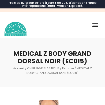
Frais de livraison offert à partir de 70€ d'achat en France
métropolitaine (hors livraison Express).
Recherche
de
produits
MEDICAL Z BODY GRAND
DORSAL NOIR (EC015)
Accueil
/
CHIRURGIE PLASTIQUE
/
Femme
/ MEDICAL Z
BODY GRAND DORSAL NOIR (EC015)