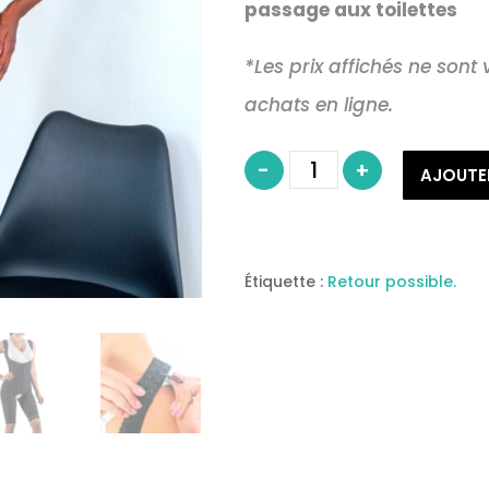
passage aux toilettes
*Les prix affichés ne sont
achats en ligne.
quantité
-
+
de
AJOUTE
MEDICAL
Z
SHORT
LIPO-
PANTY®
Étiquette :
Retour possible.
ELEGANCE
COOLMAX®
HAUT
DOS
COUPE
GENOUX
(EC034)