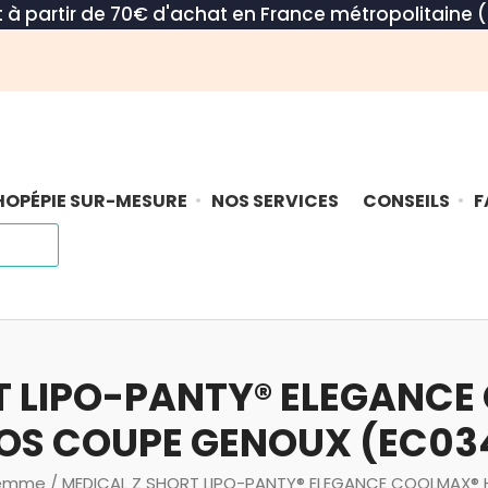
rt à partir de 70€ d'achat en France métropolitaine (
OPÉPIE SUR-MESURE
NOS SERVICES
CONSEILS
F
T LIPO-PANTY® ELEGANC
OS COUPE GENOUX (EC03
emme
/ MEDICAL Z SHORT LIPO-PANTY® ELEGANCE COOLMAX®