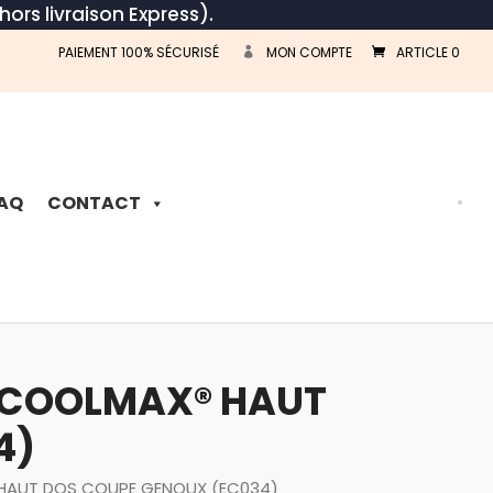
hors livraison Express).
PAIEMENT 100% SÉCURISÉ
MON COMPTE
ARTICLE 0
Recherche
de
produits
AQ
CONTACT
E COOLMAX® HAUT
4)
 HAUT DOS COUPE GENOUX (EC034)