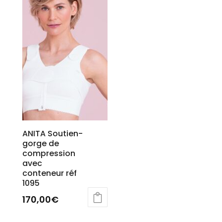
ANITA Soutien-
gorge de
compression
avec
conteneur réf
1095
170,00
€
Ce