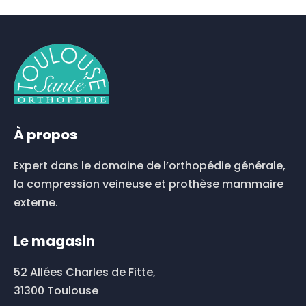
produit
a
plusieurs
variations.
Les
options
peuvent
être
choisies
À propos
sur
la
Expert dans le domaine de l’orthopédie générale,
page
du
la compression veineuse et prothèse mammaire
produit
externe.
Le magasin
52 Allées Charles de Fitte,
31300 Toulouse