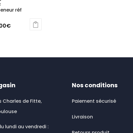
c
eneur réf
,00
€
uit
ieurs
ations.
ions
gasin
Nos conditions
vent
s Charles de Fitte,
Paiement sécurisé
sies
oulouse
Livraison
u lundi au vendredi :
Retours produit