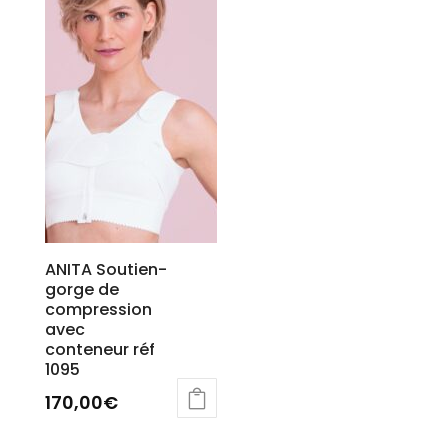
ANITA Soutien-
gorge de
compression
avec
conteneur réf
1095
170,00
€
Ce