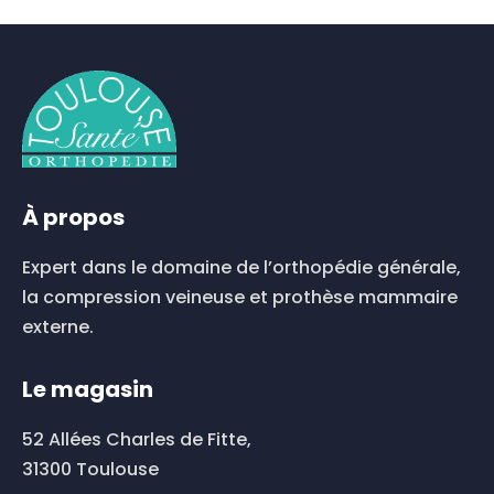
produit
a
plusieurs
variations.
Les
options
peuvent
être
choisies
À propos
sur
la
Expert dans le domaine de l’orthopédie générale,
page
du
la compression veineuse et prothèse mammaire
produit
externe.
Le magasin
52 Allées Charles de Fitte,
31300 Toulouse