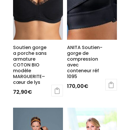
choisies
sur
la
page
du
produit
Soutien gorge
ANITA Soutien-
a porche sans
gorge de
armature
compression
COTON BIO
avec
modèle
conteneur réf
MARGUERITE–
1095
cœur de lys
170,00
€
72,90
€
Ce
Ce
produit
produit
a
a
plusieurs
plusieurs
variations.
variations.
Les