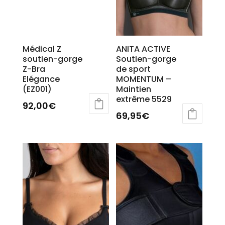
Médical Z
ANITA ACTIVE
soutien-gorge
Soutien-gorge
Z-Bra
de sport
Elégance
MOMENTUM –
(EZ001)
Maintien
extrême 5529
92,00
€
69,95
€
Ce
produit
a
plusieurs
variations.
Les
options
peuvent
être