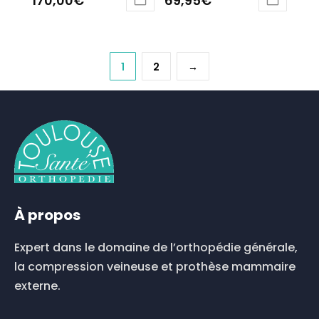
170,00
€
69,95
€
Ce
Ce
produit
produit
a
a
plusieurs
plusieurs
1
2
→
variations.
variations.
Les
Les
options
options
peuvent
peuvent
être
être
choisies
choisies
sur
sur
la
la
page
page
À propos
du
du
produit
produit
Expert dans le domaine de l’orthopédie générale,
la compression veineuse et prothèse mammaire
externe.