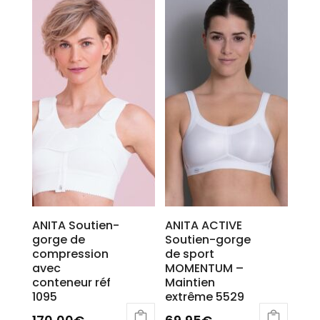
a
plusieurs
variations.
Les
options
peuvent
être
choisies
sur
la
page
du
produit
ANITA Soutien-
ANITA ACTIVE
gorge de
Soutien-gorge
compression
de sport
avec
MOMENTUM –
conteneur réf
Maintien
1095
extrême 5529