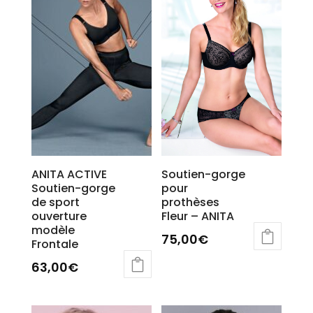
Les
options
options
peuvent
peuvent
être
être
choisies
choisies
sur
sur
la
la
page
page
du
du
produit
produit
ANITA ACTIVE
Soutien-gorge
Soutien-gorge
pour
de sport
prothèses
ouverture
Fleur – ANITA
modèle
75,00
€
Frontale
63,00
€
Ce
produit