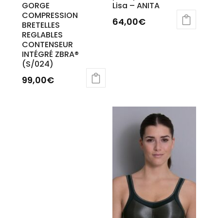
GORGE
Lisa – ANITA
COMPRESSION
64,00
€
BRETELLES
REGLABLES
Ce
CONTENSEUR
produit
INTÉGRÉ ZBRA®
a
(S/024)
plusieurs
variations.
99,00
€
Les
options
peuvent
être
choisies
sur
la
page
du
produit