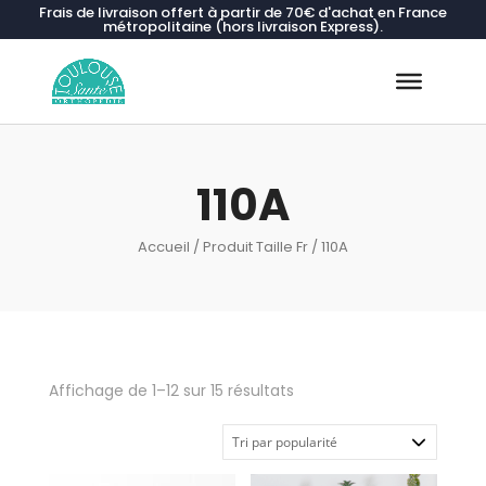
Frais de livraison offert à partir de 70€ d'achat en France
métropolitaine (hors livraison Express).
Recherche
de
produits
110A
Accueil
/ Produit Taille Fr / 110A
Trié
Affichage de 1–12 sur 15 résultats
par
popularité