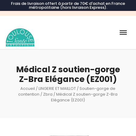
Frais de livraison offert à partir de 70€ d'achat en France
métropolitaine (hors livraison Express).
Recherche
de
produits
Médical Z soutien-gorge
Z-Bra Elégance (EZ001)
Accueil
/
LINGERIE ET MAILLOT
/
Soutien-gorge de
contention
/
Zbra
/ Médical Z soutien-gorge Z-Bra
Elégance (EZ001)