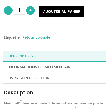
quantité
-
+
de
AJOUTER AU PANIER
Médical
Z
soutien-
gorge
Z-
Bra
Elégance
(EZ001)
Étiquette :
Retour possible.
DESCRIPTION
INFORMATIONS COMPLÉMENTAIRES
LIVRAISON ET RETOUR
Description
®
MedicalZ
leader mondial du maintien mammaire post-
®