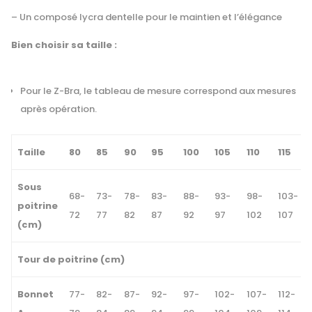
– Un composé lycra dentelle pour le maintien et l’élégance
Bien choisir sa taille :
Pour le Z-Bra, le tableau de mesure correspond aux mesures
après opération.
Taille
80
85
90
95
100
105
110
115
Sous
68-
73-
78-
83-
88-
93-
98-
103-
poitrine
72
77
82
87
92
97
102
107
(cm)
Tour de poitrine (cm)
Bonnet
77-
82-
87-
92-
97-
102-
107-
112-