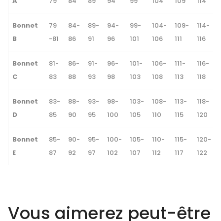
A
79
84
89
94
99
104
109
114
Bonnet
79
84-
89-
94-
99-
104-
109-
114-
B
-81
86
91
96
101
106
111
116
Bonnet
81-
86-
91-
96-
101-
106-
111-
116-
C
83
88
93
98
103
108
113
118
Bonnet
83-
88-
93-
98-
103-
108-
113-
118-
D
85
90
95
100
105
110
115
120
Bonnet
85-
90-
95-
100-
105-
110-
115-
120-
E
87
92
97
102
107
112
117
122
Vous aimerez peut-être