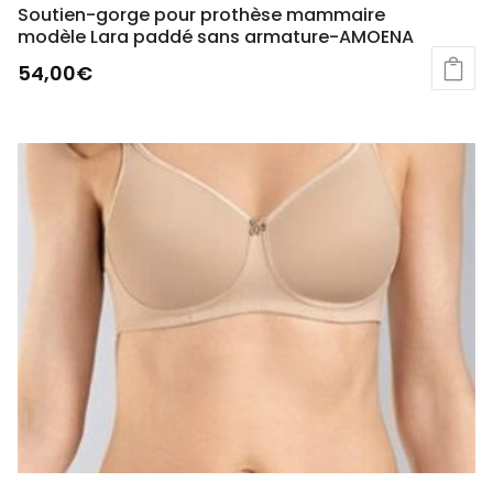
Soutien-gorge pour prothèse mammaire
modèle Lara paddé sans armature-AMOENA
54,00
€
Ce
produit
a
plusieurs
variations.
Les
options
peuvent
être
choisies
sur
la
page
du
produit