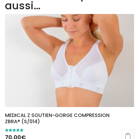
aussi…
MEDICAL Z SOUTIEN-GORGE COMPRESSION
ZBRA® (S/014)
70,00
€
Note
5.00