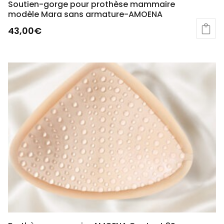
Soutien-gorge pour prothèse mammaire
modèle Mara sans armature-AMOENA
43,00
€
Ce
produit
a
plusieurs
variations.
Les
options
peuvent
être
choisies
sur
la
page
du
produit