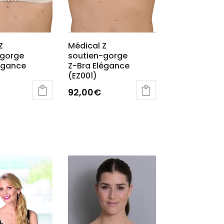
Z
Médical Z
-gorge
soutien-gorge
égance
Z-Bra Elégance
(EZ001)
92,00
€