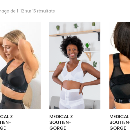
Trié
hage de 1–12 sur 15 résultats
par
popularité
CAL Z
MEDICAL Z
MEDICAL
TIEN-
SOUTIEN-
SOUTIEN
GE
GORGE
GORGE