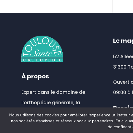
vari
Les
opt
peu
être
Le ma
choi
sur
52 Allée
la
31300 T
pag
À propos
du
Ouvert d
prod
Expert dans le domaine de
09:00 à 
l’orthopédie générale, la
Besoin
compression veineuse et
Nous utilisons des cookies pour améliorer l’expérience utilisateur
nos sociétés d’analyses et réseaux sociaux partenaires. En cliquan
prothèse mammaire externe.
toul
de confidenti