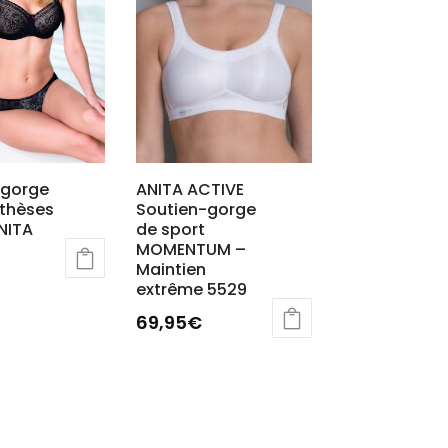
-gorge
ANITA ACTIVE
othèses
Soutien-gorge
ANITA
de sport
MOMENTUM –
Maintien
extrême 5529
69,95
€
Ce
produit
a
plusieurs