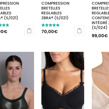
PRESSION
COMPRESSION
COMPRE
ELLES
BRETELLES
BRETELLE
LABLES
REGLABLES
REGLABL
® (S/021)
ZBRA® (S/021)
CONTEN
INTÉGRÉ
(S/024)
Note
00
€
70,00
€
5.00
99,00
€
5
sur 5