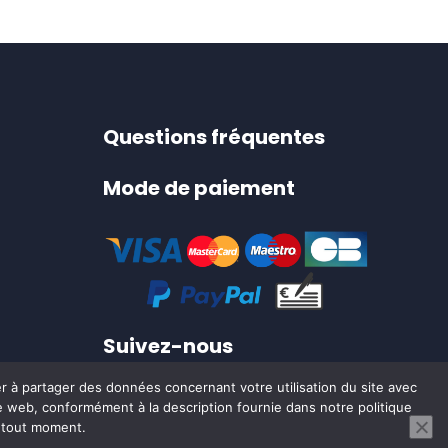
variations.
Les
options
peuvent
être
Questions fréquentes
choisies
sur
Mode de paiement
la
page
du
produit
Suivez-nous
er à partager des données concernant votre utilisation du site avec
ite web, conformément à la description fournie dans notre politique
0
à tout moment.