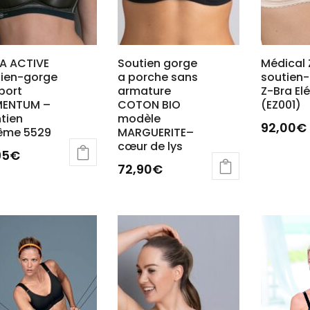
A ACTIVE
Soutien gorge
Médical 
tien-gorge
a porche sans
soutien
port
armature
Z-Bra El
ENTUM –
COTON BIO
(EZ001)
tien
modèle
92,00
€
rême 5529
MARGUERITE–
cœur de lys
95
€
72,90
€
Ce
uit
produit
a
ieurs
plusieurs
ations.
variations.
Les
ions
options