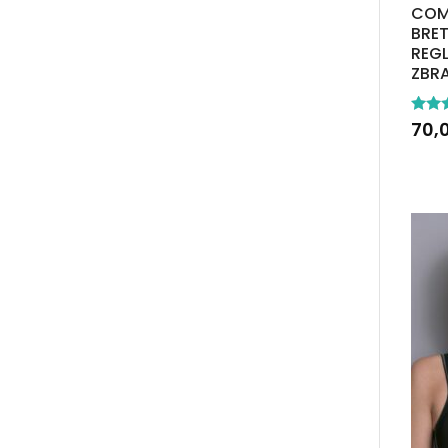
COM
BRET
REG
ZBRA
Note
70,
4.57
sur 