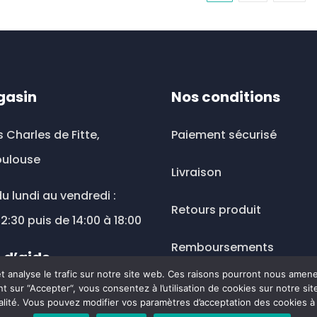
ations.
variations.
Les
ions
options
vent
peuvent
être
gasin
Nos conditions
sies
choisies
sur
s Charles de Fitte,
Paiement sécurisé
la
oulouse
e
page
Livraison
du
u lundi au vendredi :
uit
produit
Retours produit
12:30 puis de 14:00 à 18:00
Remboursements
 d’aide
 et analyse le trafic sur notre site web. Ces raisons pourront nous amen
Mentions légales
t sur “Accepter“, vous consentez à l’utilisation de cookies sur notre s
ousesante@wanadoo.fr
alité. Vous pouvez modifier vos paramètres d’acceptation des cookies 