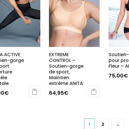
vent
peuvent
être
sies
choisies
sur
la
e
page
du
A ACTIVE
EXTREME
Soutien
uit
tien-gorge
CONTROL –
pour pr
produit
port
Soutien-gorge
Fleur – 
rture
de sport,
75,00
€
èle
Maintien
tale
extrême ANITA
00
€
64,95
€
Ce
uit
produit
a
1
2
→
ieurs
plusieurs