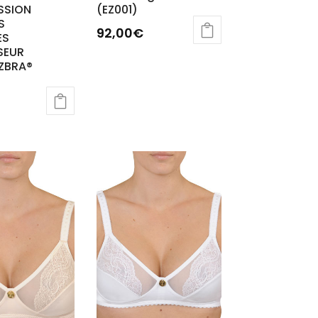
SSION
(EZ001)
S
92,00
€
ES
SEUR
 ZBRA®