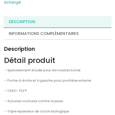
cœur
échangé
de
lys
DESCRIPTION
INFORMATIONS COMPLÉMENTAIRES
Description
Détail produit
– Spécialement étudié pour les mastectomie
– Poche à droite et à gauche pour prothèse externe
– OEKO-TEX®
– Aucunes coutures contre la peau
– Triple épaisseur de coton biologique