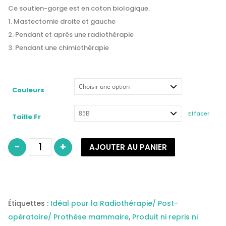
Ce soutien-gorge est en coton biologique.
Mastectomie droite et gauche
Pendant et après une radiothérapie
Pendant une chimiothérapie
Couleurs
Effacer
Taille Fr
quantité
-
+
AJOUTER AU PANIER
de
Soutien
gorge
a
porche
sans
armature
COTON
BIO
Étiquettes :
Idéal pour la Radiothérapie/ Post-
modèle
MARGUERITE-
opératoire/ Prothèse mammaire
,
Produit ni repris ni
-