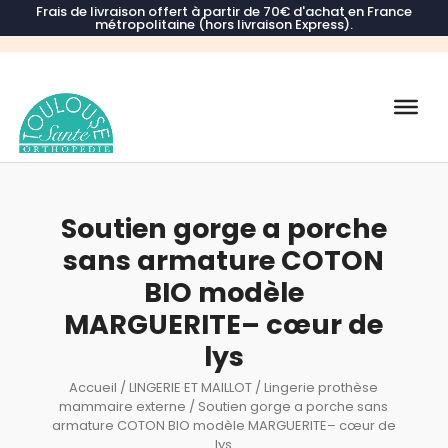
Frais de livraison offert à partir de 70€ d'achat en France
métropolitaine (hors livraison Express).
Recherche
de
produits
Soutien gorge a porche
sans armature COTON
BIO modèle
MARGUERITE– cœur de
lys
Accueil
/
LINGERIE ET MAILLOT
/
Lingerie prothèse
mammaire externe
/ Soutien gorge a porche sans
armature COTON BIO modèle MARGUERITE– cœur de
lys