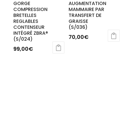
GORGE
AUGMENTATION
COMPRESSION
MAMMAIRE PAR
BRETELLES
TRANSFERT DE
REGLABLES
GRAISSE
CONTENSEUR
(S/036)
INTÉGRÉ ZBRA®
70,00
€
(S/024)
Ce
99,00
€
produit
a
plusieurs
variations.
Les
options
peuvent
être
choisies
sur
la
page
du