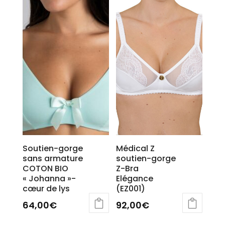
plusieurs
variations.
Les
options
peuvent
être
choisies
sur
la
page
du
produit
Soutien-gorge
Médical Z
sans armature
soutien-gorge
COTON BIO
Z-Bra
« Johanna »-
Elégance
cœur de lys
(EZ001)
64,00
€
92,00
€
Ce