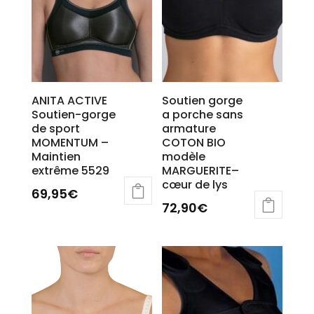
page
du
produit
ANITA ACTIVE
Soutien gorge
Soutien-gorge
a porche sans
de sport
armature
MOMENTUM –
COTON BIO
Maintien
modèle
extrême 5529
MARGUERITE–
cœur de lys
69,95
€
72,90
€
Ce
Ce
produit
produit
a
a
plusieurs
plusieurs
variations.
variations.
Les
Les
options