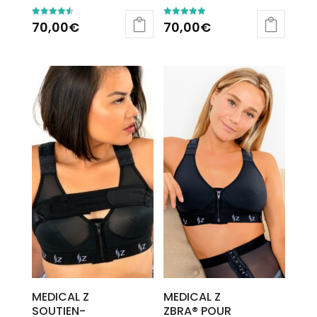
70,00
€
70,00
€
Note
Note
4.57
5.00
sur 5
sur 5
MEDICAL Z
MEDICAL Z
SOUTIEN-
ZBRA® POUR