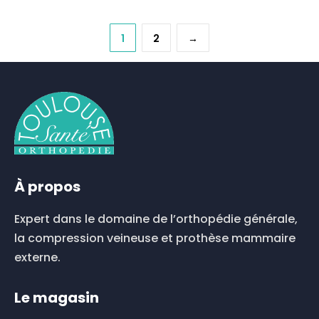
produit
a
plusieurs
1
2
→
variations.
Les
options
peuvent
être
choisies
sur
la
page
À propos
du
produit
Expert dans le domaine de l’orthopédie générale,
la compression veineuse et prothèse mammaire
externe.
Le magasin