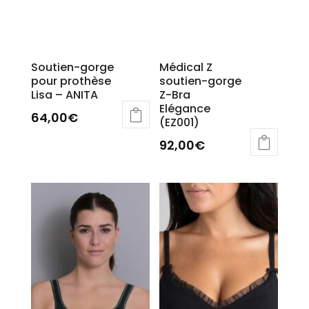
produit
Soutien-gorge
Médical Z
pour prothèse
soutien-gorge
Lisa – ANITA
Z-Bra
Elégance
64,00
€
(EZ001)
Ce
92,00
€
produit
a
plusieurs
variations.
Les
options
peuvent
être
choisies
sur
la