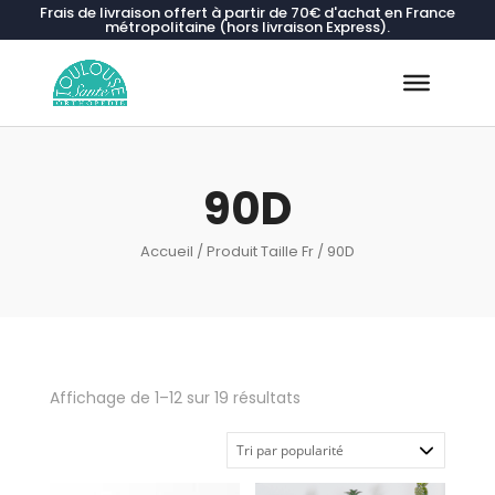
Frais de livraison offert à partir de 70€ d'achat en France
métropolitaine (hors livraison Express).
Recherche
de
produits
90D
Accueil
/ Produit Taille Fr / 90D
Trié
Affichage de 1–12 sur 19 résultats
par
popularité