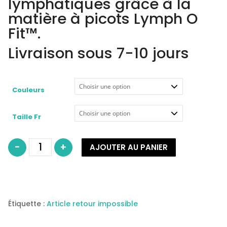
lymphatiques grâce à la
matière à picots Lymph O
Fit
™
.
Livraison sous 7-10 jours
Couleurs
Taille Fr
quantité
-
+
AJOUTER AU PANIER
de
ANITA
Soutien-
gorge
de
compression
avec
conteneur
réf
Étiquette :
Article retour impossible
1095