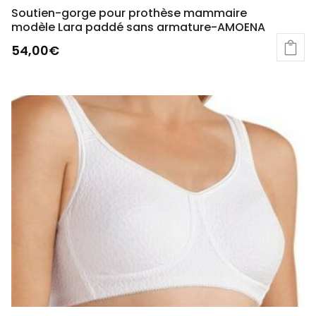
Soutien-gorge pour prothèse mammaire
modèle Lara paddé sans armature-AMOENA
54,00
€
Ce
produit
a
plusieurs
variations.
Les
options
peuvent
être
choisies
sur
la
page
du
produit