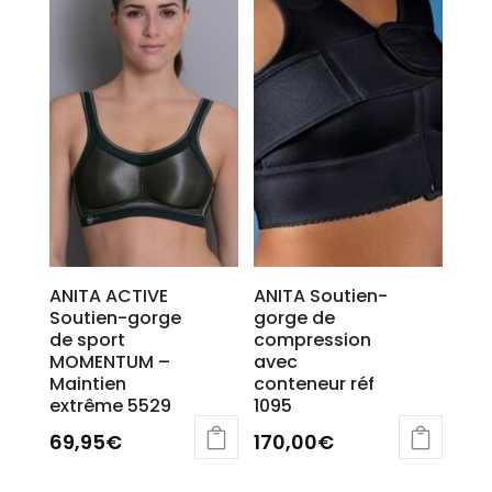
ANITA ACTIVE
ANITA Soutien-
Soutien-gorge
gorge de
de sport
compression
MOMENTUM –
avec
Maintien
conteneur réf
extrême 5529
1095
69,95
€
170,00
€
Ce
Ce