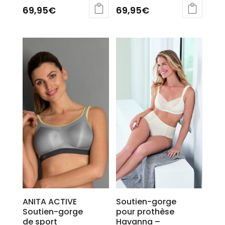
69,95
€
69,95
€
Ce
Ce
produit
produit
a
a
plusieurs
plusieurs
variations.
variations.
Les
Les
options
options
peuvent
peuvent
être
être
choisies
choisies
sur
sur
la
la
page
page
du
du
produit
produit
ANITA ACTIVE
Soutien-gorge
Soutien-gorge
pour prothèse
de sport
Havanna –