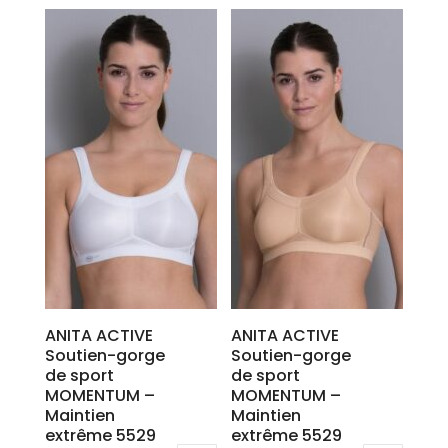
produit
produit
a
a
plusieurs
plusieurs
variations.
variations.
Les
Les
options
options
peuvent
peuvent
être
être
choisies
choisies
sur
sur
la
la
page
page
du
du
produit
produit
ANITA ACTIVE
ANITA ACTIVE
Soutien-gorge
Soutien-gorge
de sport
de sport
MOMENTUM –
MOMENTUM –
Maintien
Maintien
extrême 5529
extrême 5529