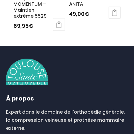
MOMENTUM –
ANITA
Maintien
49,00
€
extrême 5529
Ce
69,95
€
produit
Ce
a
produit
plusieurs
a
variations.
plusieurs
Les
variations.
options
Les
peuvent
options
être
peuvent
choisies
être
sur
choisies
la
À propos
sur
page
la
du
Expert dans le domaine de l’orthopédie générale,
page
produit
du
la compression veineuse et prothèse mammaire
produit
externe.