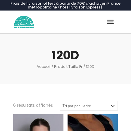
Frais de livraison offert à partir de 70€ d'achat en France
métropolitaine (hors livraison Express).
Recherche
de
produits
120D
Accueil
/ Produit Taille Fr / 120D
Trié
6 résultats affichés
par
popularité