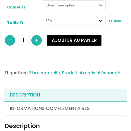
Couleurs
Effacer
Taille Fr
quantité
-
+
AJOUTER AU PANIER
de
Soutien-
gorge
sans
armature
COTON
BIO
"Johanna"-
cœur
Étiquettes :
Fibre naturelle
,
Produit ni repris ni échangé
de
lys
DESCRIPTION
INFORMATIONS COMPLÉMENTAIRES
Description