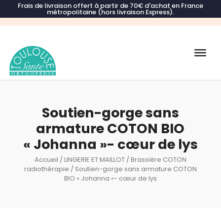
Frais de livraison offert à partir de 70€ d'achat en France
métropolitaine (hors livraison Express).
Recherche
de
produits
Soutien-gorge sans
armature COTON BIO
« Johanna »- cœur de lys
Accueil
/
LINGERIE ET MAILLOT
/
Brassière COTON
radiothérapie
/ Soutien-gorge sans armature COTON
BIO « Johanna »- cœur de lys