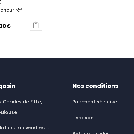
c
eneur réf
,00
€
uit
ieurs
ations.
ions
gasin
Nos conditions
vent
s Charles de Fitte,
Paiement sécurisé
sies
oulouse
Livraison
u lundi au vendredi :
Retours produit