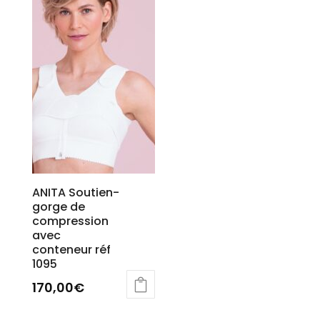
ANITA Soutien-
gorge de
compression
avec
conteneur réf
1095
170,00
€
Ce