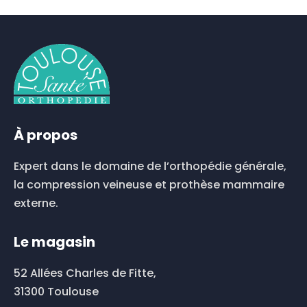
produit
a
plusieurs
variations.
Les
options
peuvent
être
choisies
À propos
sur
la
Expert dans le domaine de l’orthopédie générale,
page
du
la compression veineuse et prothèse mammaire
produit
externe.
Le magasin
52 Allées Charles de Fitte,
31300 Toulouse