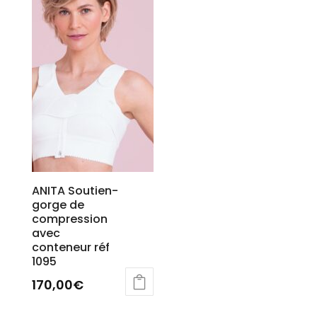
ANITA Soutien-
gorge de
compression
avec
conteneur réf
1095
170,00
€
Ce