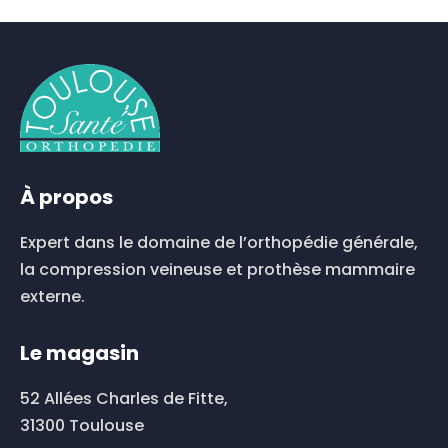
produit
a
plusieurs
variations.
Les
options
peuvent
être
choisies
À propos
sur
la
Expert dans le domaine de l’orthopédie générale,
page
du
la compression veineuse et prothèse mammaire
produit
externe.
Le magasin
52 Allées Charles de Fitte,
31300 Toulouse