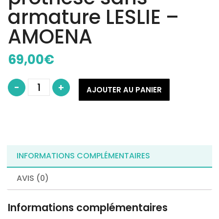
armature LESLIE –
AMOENA
69,00
€
quantité
-
+
de
AJOUTER AU PANIER
Soutien-
Gorge
pour
prothèse
sans
armature
LESLIE
-
AMOENA
INFORMATIONS COMPLÉMENTAIRES
AVIS (0)
Informations complémentaires