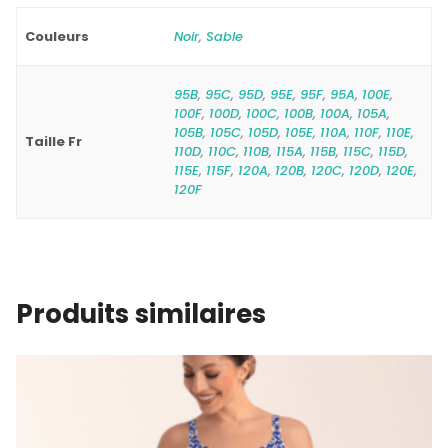
Couleurs
Noir
,
Sable
95B
,
95C
,
95D
,
95E
,
95F
,
95A
,
100E
,
100F
,
100D
,
100C
,
100B
,
100A
,
105A
,
105B
,
105C
,
105D
,
105E
,
110A
,
110F
,
110E
,
Taille Fr
110D
,
110C
,
110B
,
115A
,
115B
,
115C
,
115D
,
115E
,
115F
,
120A
,
120B
,
120C
,
120D
,
120E
,
120F
Produits similaires