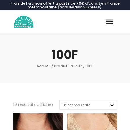
Frais de livraison offert à partir de 70€ d'achat en France
métropolitaine (hors livraison Express).
Recherche
de
produits
100F
Accueil
/ Produit Taille Fr / 100F
Trié
10 résultats affichés
par
popularité