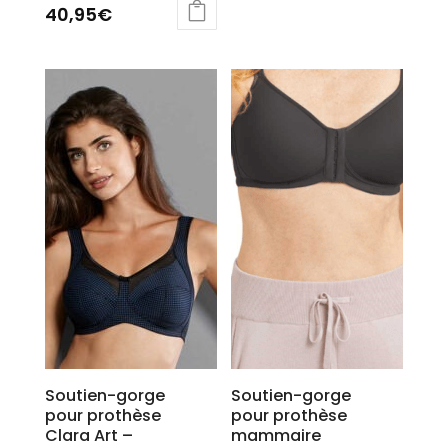
40,95
€
Ce
produit
a
plusieurs
variations.
Les
options
peuvent
être
choisies
sur
la
page
du
produit
Soutien-gorge
Soutien-gorge
pour prothèse
pour prothèse
Clara Art –
mammaire