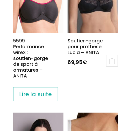
5599
Soutien-gorge
Performance
pour prothèse
wireX :
Lucia – ANITA
soutien-gorge
69,95
€
de sport à
armatures –
Ce
ANITA
produit
a
plusieurs
Lire la suite
variations.
Les
options
peuvent
être
choisies