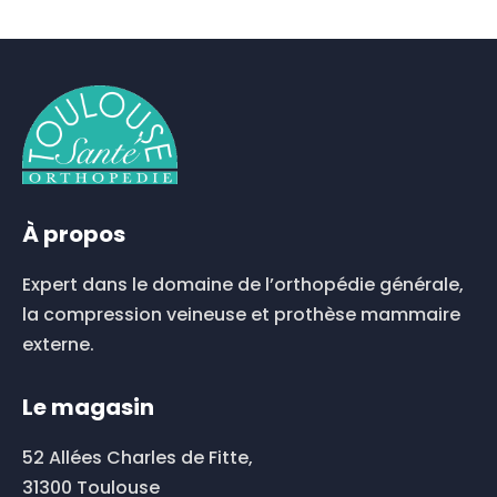
plusieurs
variations.
Les
options
peuvent
être
choisies
sur
la
À propos
page
du
Expert dans le domaine de l’orthopédie générale,
produit
la compression veineuse et prothèse mammaire
externe.
Le magasin
52 Allées Charles de Fitte,
31300 Toulouse