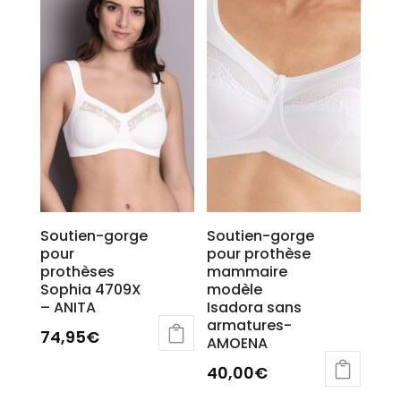
sur
la
page
du
produit
Soutien-gorge
Soutien-gorge
pour
pour prothèse
prothèses
mammaire
Sophia 4709X
modèle
– ANITA
Isadora sans
armatures-
74,95
€
AMOENA
Ce
40,00
€
produit
a