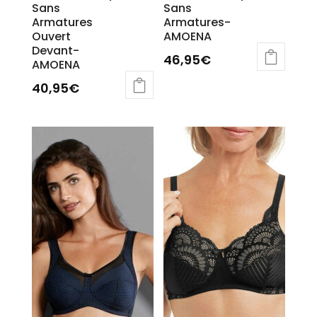
Sans
Sans
Armatures
Armatures-
Ouvert
AMOENA
Devant-
46,95
€
AMOENA
40,95
€
Ce
produit
a
plusieurs
variations.
Les
options
peuvent
être
choisies
sur
la
page
du