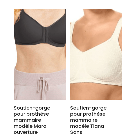
produit
a
plusieurs
variations.
Les
options
peuvent
être
choisies
sur
la
page
du
produit
Soutien-gorge
Soutien-gorge
pour prothèse
pour prothèse
mammaire
mammaire
modèle Mara
modèle Tiana
ouverture
Sans