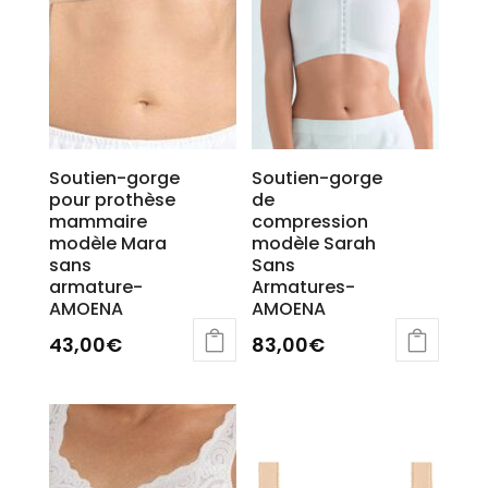
du
produit
Soutien-gorge
Soutien-gorge
pour prothèse
de
mammaire
compression
modèle Mara
modèle Sarah
sans
Sans
armature-
Armatures-
AMOENA
AMOENA
43,00
€
83,00
€
Ce
Ce
produit
produit
a
a
plusieurs
plusieurs
variations.
variations.