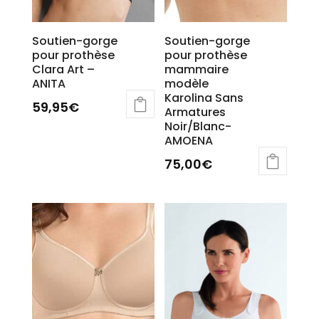
produit
Soutien-gorge
Soutien-gorge
pour prothèse
pour prothèse
Clara Art –
mammaire
ANITA
modèle
Karolina Sans
59,95
€
Armatures
Ce
Noir/Blanc-
AMOENA
produit
a
75,00
€
plusieurs
variations.
Les
options
peuvent
être
choisies
sur
la
page