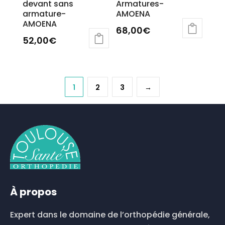
devant sans
Armatures-
armature-
AMOENA
AMOENA
68,00
€
52,00
€
Ce
produit
a
plusieurs
1
2
3
→
variations.
Les
options
peuvent
être
choisies
sur
la
page
À propos
du
produit
Expert dans le domaine de l’orthopédie générale,