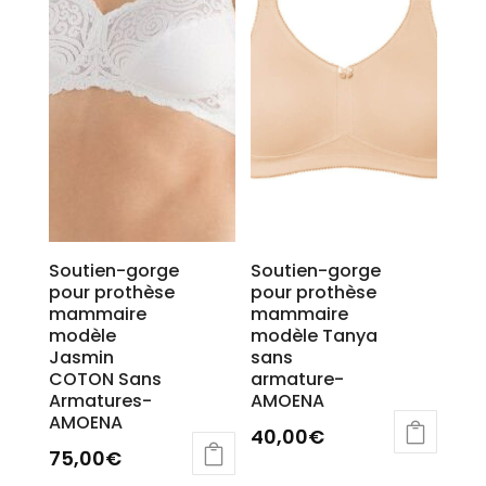
Les
Les
options
options
peuvent
peuvent
être
être
choisies
choisies
sur
sur
la
la
page
page
du
du
produit
produit
Soutien-gorge
Soutien-gorge
pour prothèse
pour prothèse
mammaire
mammaire
modèle
modèle Tanya
Jasmin
sans
COTON Sans
armature-
Armatures-
AMOENA
AMOENA
40,00
€
75,00
€
Ce