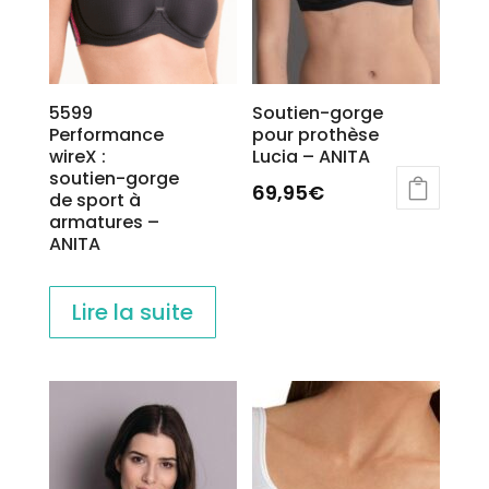
5599
Soutien-gorge
Performance
pour prothèse
wireX :
Lucia – ANITA
soutien-gorge
69,95
€
de sport à
armatures –
Ce
ANITA
produit
a
plusieurs
Lire la suite
variations.
Les
options
peuvent
être
choisies
sur
la