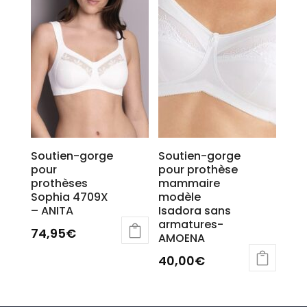
page
du
produit
Soutien-gorge
Soutien-gorge
pour
pour prothèse
prothèses
mammaire
Sophia 4709X
modèle
– ANITA
Isadora sans
armatures-
74,95
€
AMOENA
Ce
40,00
€
produit
a
plusieurs