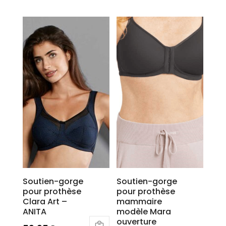
Ce
produit
a
plusieurs
variations.
Les
options
peuvent
être
choisies
sur
la
page
du
produit
Soutien-gorge
Soutien-gorge
pour prothèse
pour prothèse
Clara Art –
mammaire
ANITA
modèle Mara
ouverture