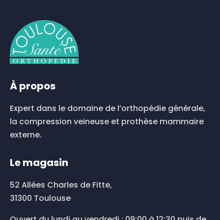
variations.
Les
options
peuvent
être
choisies
sur
la
À propos
page
du
Expert dans le domaine de l’orthopédie générale,
produit
la compression veineuse et prothèse mammaire
externe.
Le magasin
52 Allées Charles de Fitte,
31300 Toulouse
Ouvert du lundi au vendredi : 09:00 à 12:30 puis de