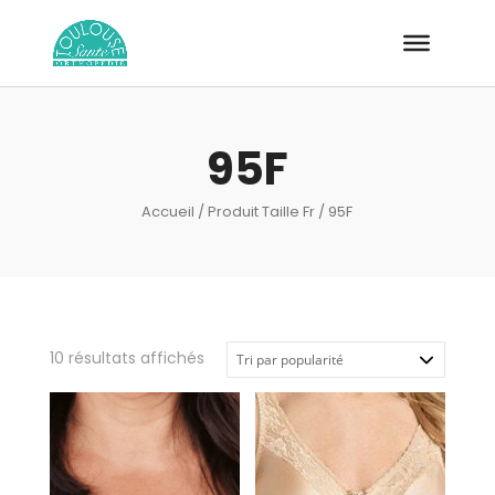
Recherche
de
produits
95F
Accueil
/ Produit Taille Fr / 95F
Trié
10 résultats affichés
par
popularité