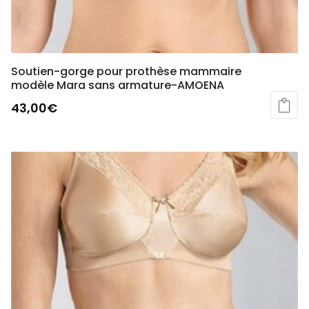
Soutien-gorge pour prothèse mammaire
modèle Mara sans armature-AMOENA
43,00
€
Ce
produit
a
plusieurs
variations.
Les
options
peuvent
être
choisies
sur
la
page