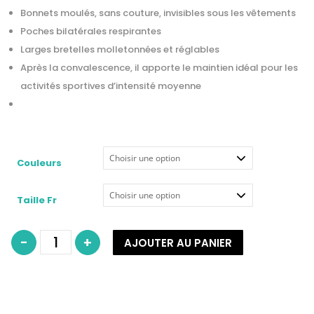
Bonnets moulés, sans couture, invisibles sous les vêtements
Poches bilatérales respirantes
Larges bretelles molletonnées et réglables
Après la convalescence, il apporte le maintien idéal pour les
activités sportives d’intensité moyenne
Couleurs
Taille Fr
quantité
-
+
AJOUTER AU PANIER
de
Soutien-
gorge
modèle
Ester
Sans
Armatures-
AMOENA