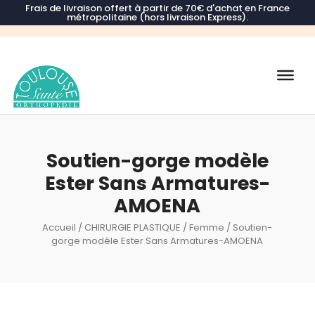
Frais de livraison offert à partir de 70€ d'achat en France
métropolitaine (hors livraison Express).
Recherche
de
produits
Soutien-gorge modèle
Ester Sans Armatures-
AMOENA
Accueil
/
CHIRURGIE PLASTIQUE
/
Femme
/ Soutien-
gorge modèle Ester Sans Armatures-AMOENA