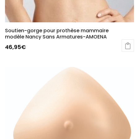
du
produit
Soutien-gorge pour prothèse mammaire
modèle Nancy Sans Armatures-AMOENA
46,95
€