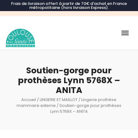
Frais de livraison offert à partir de 70€ d'achat en France
métropolitaine (hors livraison Express).
Recherche
de
produits
Soutien-gorge pour
prothèses Lynn 5768X –
ANITA
Accueil
/
LINGERIE ET MAILLOT
/
Lingerie prothèse
mammaire externe
/ Soutien-gorge pour prothèses
Lynn 5768X – ANITA