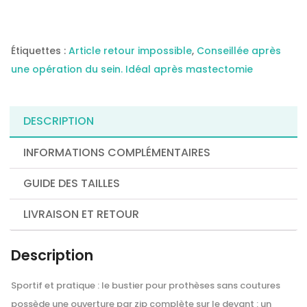
pour
prothèses
Lynn
5768X
-
ANITA
Étiquettes :
Article retour impossible
,
Conseillée après
une opération du sein. Idéal après mastectomie
DESCRIPTION
INFORMATIONS COMPLÉMENTAIRES
GUIDE DES TAILLES
LIVRAISON ET RETOUR
Description
Sportif et pratique : le bustier pour prothèses sans coutures
possède une ouverture par zip complète sur le devant : un