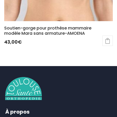
page
du
produit
Soutien-gorge pour prothèse mammaire
modèle Mara sans armature-AMOENA
43,00
€
Ce
produit
a
plusieurs
variations.
Les
options
peuvent
être
choisies
sur
À propos
la