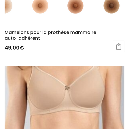
Mamelons pour la prothèse mammaire
auto-adhèrent
49,00
€
Ce
produit
a
plusieurs
variations.
Les
options
peuvent
être
choisies
sur
la