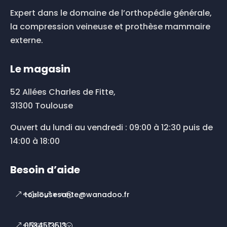
page
du
Expert dans le domaine de l’orthopédie générale,
produit
la compression veineuse et prothèse mammaire
externe.
Le magasin
52 Allées Charles de Fitte,
31300 Toulouse
Ouvert du lundi au vendredi : 09:00 à 12:30 puis de
14:00 à 18:00
Besoin d’aide
toulousesante@wanadoo.fr
0534513513