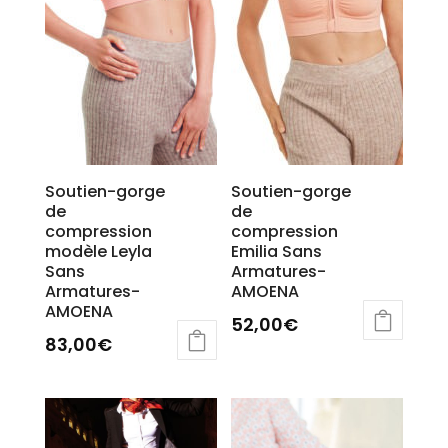
être
la
choisies
page
sur
du
la
produit
page
du
produit
Soutien-gorge
Soutien-gorge
de
de
compression
compression
modèle Leyla
Emilia Sans
Sans
Armatures-
Armatures-
AMOENA
AMOENA
52,00
€
83,00
€
Ce
Ce
produit
produit
a
a
plusieurs
plusieurs
variations.