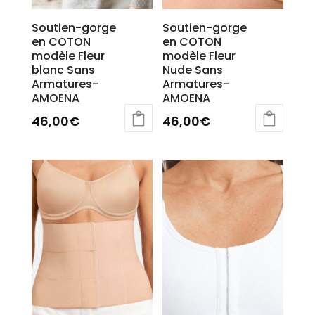
Soutien-gorge
Soutien-gorge
en COTON
en COTON
modèle Fleur
modèle Fleur
blanc Sans
Nude Sans
Armatures-
Armatures-
AMOENA
AMOENA
46,00
€
46,00
€
Ce
Ce
produit
produit
a
a
plusieurs
plusieurs
variations.
variations.
Les
Les
options
options
peuvent
peuvent
être
être
choisies
choisies
sur
sur
la
la