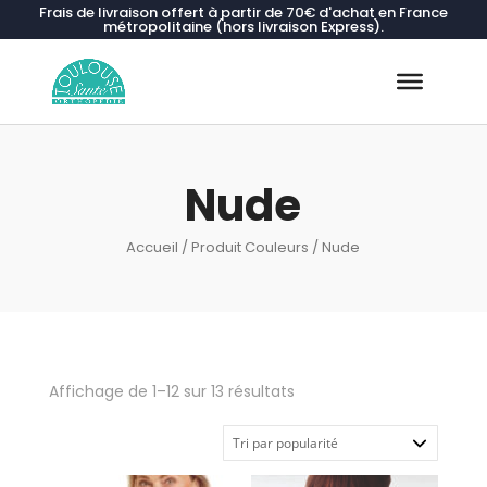
Frais de livraison offert à partir de 70€ d'achat en France
métropolitaine (hors livraison Express).
Recherche
de
produits
Nude
Accueil
/ Produit Couleurs / Nude
Trié
Affichage de 1–12 sur 13 résultats
par
popularité