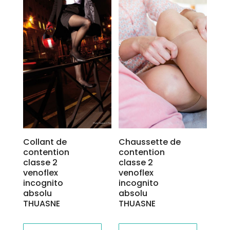
variations.
Les
Les
options
options
peuvent
peuvent
être
être
choisies
choisies
sur
sur
la
la
page
page
du
du
produit
produit
Collant de
Chaussette de
contention
contention
classe 2
classe 2
venoflex
venoflex
incognito
incognito
absolu
absolu
THUASNE
THUASNE