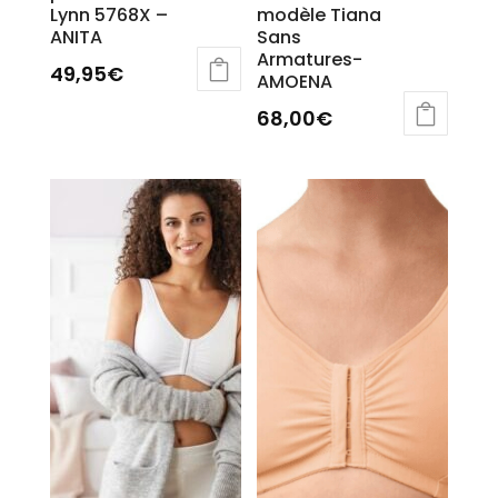
Lynn 5768X –
modèle Tiana
ANITA
Sans
Armatures-
49,95
€
AMOENA
Ce
68,00
€
produit
a
plusieurs
variations.
Les
options
peuvent
être
choisies
sur
la
page
du
produit