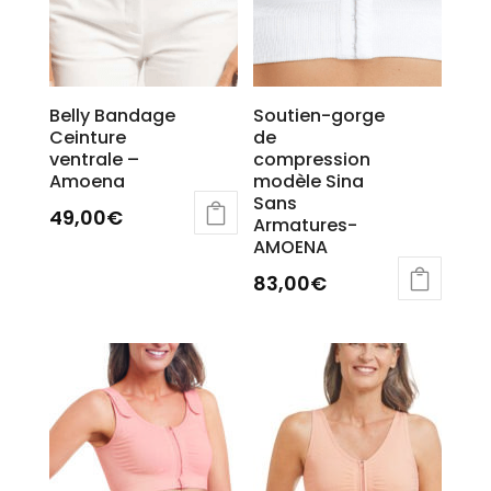
page
page
du
du
produit
produit
Belly Bandage
Soutien-gorge
Ceinture
de
ventrale –
compression
Amoena
modèle Sina
Sans
49,00
€
Armatures-
Ce
AMOENA
produit
83,00
€
a
Ce
plusieurs
produit
variations.
a
Les
plusieurs
options
variations.
peuvent
Les
être
options
choisies
peuvent
sur