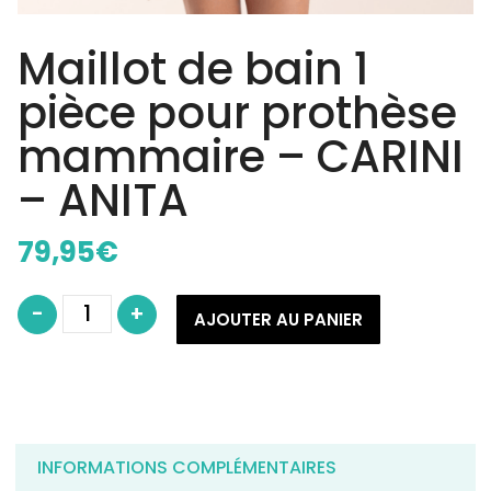
Maillot de bain 1
pièce pour prothèse
mammaire – CARINI
– ANITA
79,95
€
quantité
-
+
de
AJOUTER AU PANIER
Maillot
de
bain
1
pièce
pour
prothèse
mammaire
-
CARINI
INFORMATIONS COMPLÉMENTAIRES
-
ANITA