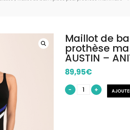
Maillot de ba
prothèse m
AUSTIN – AN
89,95
€
quantité
-
+
de
AJOUTE
Maillot
de
bain
1
pièce
pour
prothèse