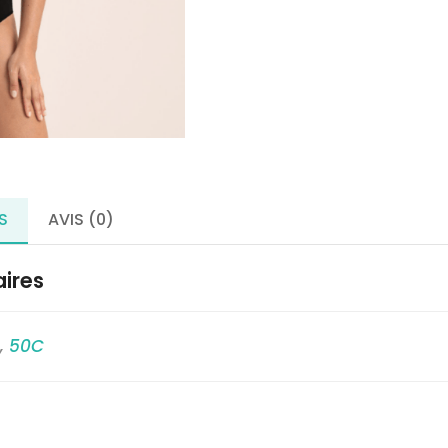
mammaire
-
AUSTIN
-
ANITA
S
AVIS (0)
ires
C
,
50C