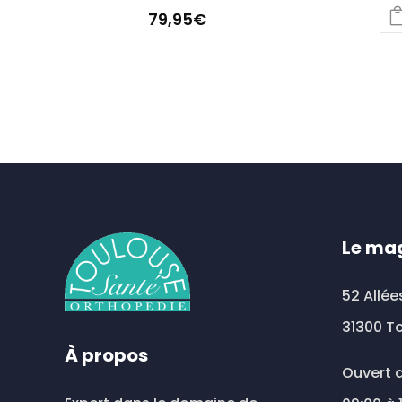
79,95
€
Le ma
52 Allée
31300 T
À propos
Ouvert d