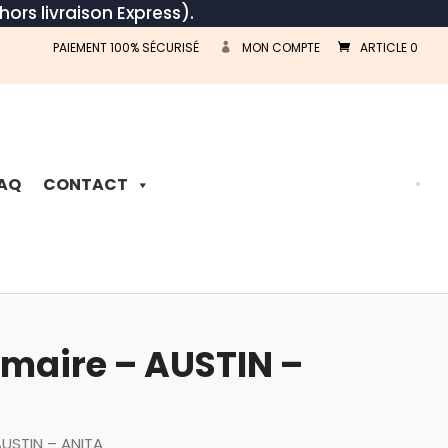
hors livraison Express).
PAIEMENT 100% SÉCURISÉ
MON COMPTE
ARTICLE 0
Recherche
de
produits
AQ
CONTACT
mmaire – AUSTIN –
AUSTIN – ANITA