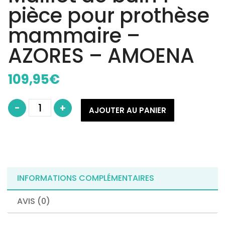
pièce pour prothèse
mammaire –
AZORES – AMOENA
109,95
€
quantité
-
+
de
AJOUTER AU PANIER
Maillot
de
bain
1
pièce
pour
prothèse
mammaire
-
AZORES
INFORMATIONS COMPLÉMENTAIRES
-
AMOENA
AVIS (0)