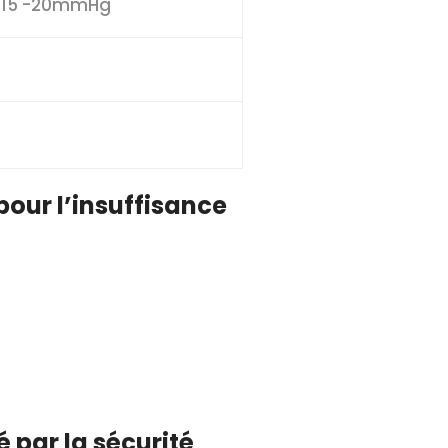
on 15 -20mmHg
pour l’insuffisance
 par la sécurité