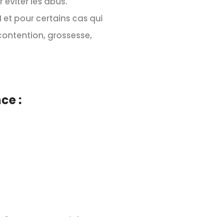
 éviter les abus.
 et pour certains cas qui
contention, grossesse,
ce :