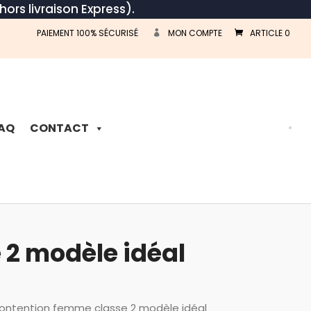
hors livraison Express).
PAIEMENT 100% SÉCURISÉ
MON COMPTE
ARTICLE 0
Recherche
de
produits
AQ
CONTACT
 2 modèle idéal
ontention femme classe 2 modèle idéal