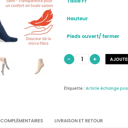
Taille Fr
Hauteur
Pieds ouvert/ fermer
quantité
-
+
AJOUTE
de
Chaussette
de
contention
femme
classe
Étiquette :
Article échange pos
2
modèle
idéal
JOBST
 COMPLÉMENTAIRES
LIVRAISON ET RETOUR