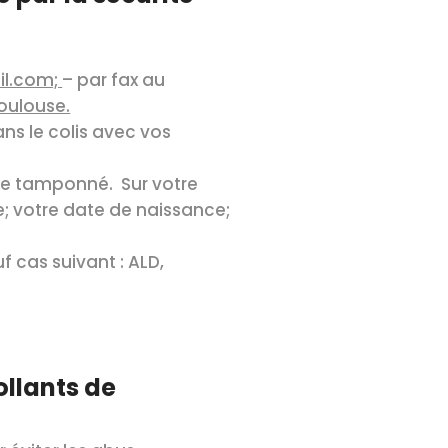
il.com;
– par fax au
Toulouse.
s le colis avec vos
nce tamponné. Sur votre
e; votre date de naissance;
f cas suivant : ALD,
ollants de