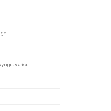
rge
oyage, Varices