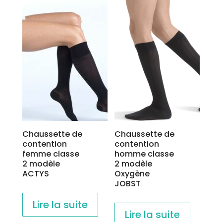
variations.
variations.
Les
Les
options
options
peuvent
peuvent
être
être
choisies
choisies
sur
sur
la
la
page
page
du
du
produit
produit
Chaussette de
Chaussette de
contention
contention
femme classe
homme classe
2 modèle
2 modèle
ACTYS
Oxygène
JOBST
Lire la suite
Lire la suite