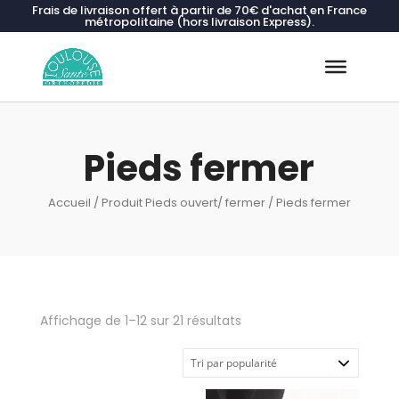
Frais de livraison offert à partir de 70€ d'achat en France
métropolitaine (hors livraison Express).
Recherche
de
produits
Pieds fermer
Accueil
/ Produit Pieds ouvert/ fermer / Pieds fermer
Trié
Affichage de 1–12 sur 21 résultats
par
popularité