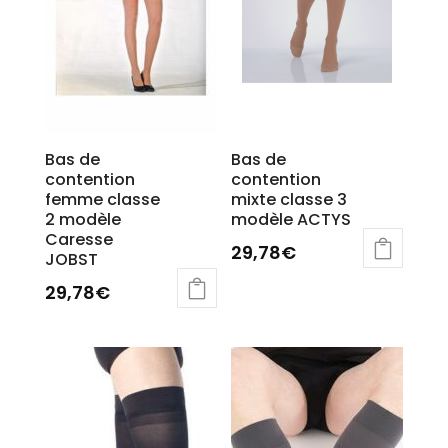
Bas de
Bas de
contention
contention
femme classe
mixte classe 3
2 modèle
modèle ACTYS
Caresse
29,78
€
JOBST
Ce
29,78
€
produit
Ce
a
produit
plusieurs
a
variations.
plusieurs
Les
variations.
options
Les
peuvent