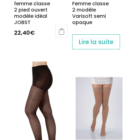
femme classe
Femme classe
2 pied ouvert
2 modèle
modèle idéal
Varisoft semi
JOBST
opaque
22,40
€
Ce
Lire la suite
produit
a
plusieurs
variations.
Les
options
peuvent
être
choisies
sur
la
page
du
produit