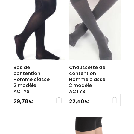
options
être
peuvent
choisies
être
sur
choisies
la
sur
page
la
du
page
produit
du
produit
Bas de
Chaussette de
contention
contention
Homme classe
Homme classe
2 modèle
2 modèle
ACTYS
ACTYS
29,78
€
22,40
€
Ce
Ce
produit
produit
a
a
plusieurs
plusieurs