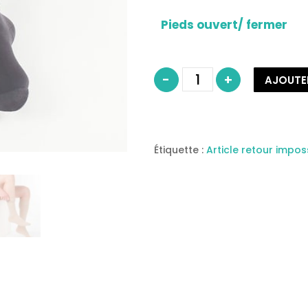
Pieds ouvert/ fermer
quantité
-
+
AJOUTE
de
Chaussette
de
contention
Homme
classe
Étiquette :
Article retour impos
2
modèle
ACTYS