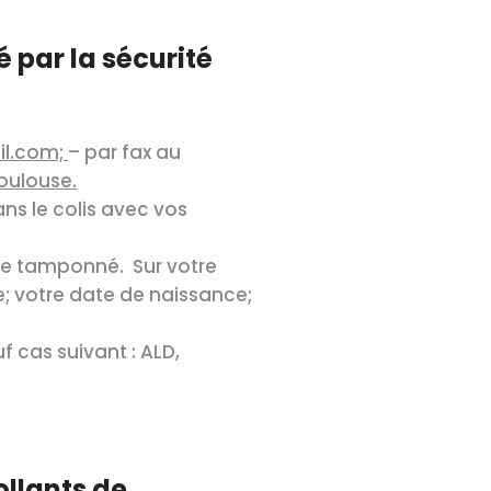
 par la sécurité
il.com;
– par fax au
Toulouse.
s le colis avec vos
nce tamponné. Sur votre
e; votre date de naissance;
f cas suivant : ALD,
ollants de